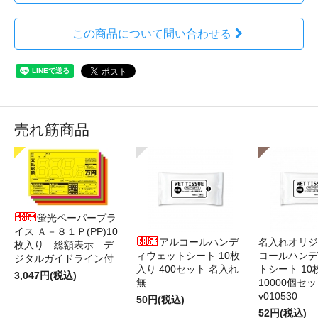
この商品について問い合わせる
売れ筋商品
蛍光ペーパープラ
イス Ａ－８１Ｐ(PP)10
アルコールハンデ
名入れオリジ
枚入り 総額表示 デ
ィウェットシート 10枚
コールハンデ
ジタルガイドライン付
入り 400セット 名入れ
トシート 10
3,047円(税込)
無
10000個セ
v010530
50円(税込)
52円(税込)