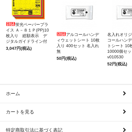
蛍光ペーパープラ
イス Ａ－８１Ｐ(PP)10
アルコールハンデ
名入れオリジ
枚入り 総額表示 デ
ィウェットシート 10枚
コールハンデ
ジタルガイドライン付
入り 400セット 名入れ
トシート 10
3,047円(税込)
無
10000個セ
v010530
50円(税込)
52円(税込)
ホーム
カートを見る
特定商取引法に基づく表記