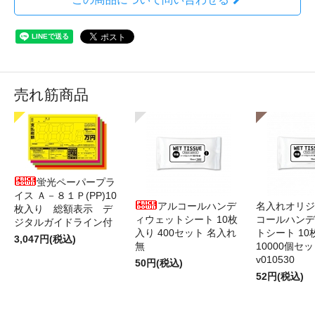
売れ筋商品
蛍光ペーパープラ
イス Ａ－８１Ｐ(PP)10
アルコールハンデ
名入れオリジ
枚入り 総額表示 デ
ィウェットシート 10枚
コールハンデ
ジタルガイドライン付
入り 400セット 名入れ
トシート 10
3,047円(税込)
無
10000個セ
v010530
50円(税込)
52円(税込)