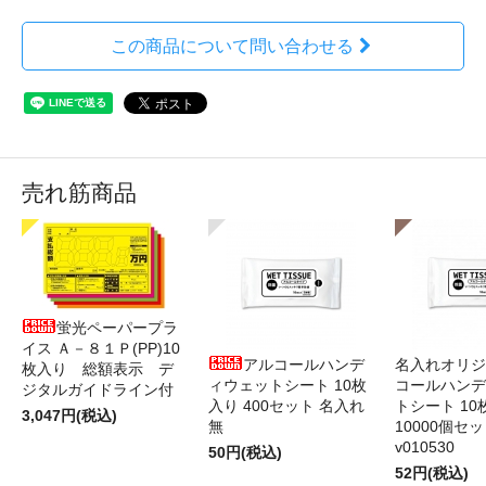
この商品について問い合わせる
売れ筋商品
蛍光ペーパープラ
イス Ａ－８１Ｐ(PP)10
アルコールハンデ
名入れオリジ
枚入り 総額表示 デ
ィウェットシート 10枚
コールハンデ
ジタルガイドライン付
入り 400セット 名入れ
トシート 10
3,047円(税込)
無
10000個セ
v010530
50円(税込)
52円(税込)