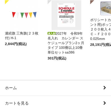
ポリシートカ
ント用)ポッ
２００枚入 4
連続旗 三角旗(２３枚
2027年 令和9年
Ｃ－Ｆ２００
付) H-1
名入れ カレンダー ス
0.025mm
ケジュールプラン2ヶ月
2,844円(税込)
28,191円(税
タイプ 100冊以上10冊
単位セットsa386
301円(税込)
ホーム
カートを見る