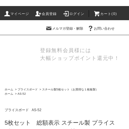
マイページ
会員登録
ログイン
カート(
0
)
メルマガ登録・解除
お問い合わせ
登録無料会員様には
大幅ショップポイント還元中！
ホーム
>
プライスボード
>
スチール製5枚セット（お買得な１枚板製）
ホーム
>
AS-52
プライスボード
AS-52
5枚セット 総額表示 スチール製 プライス