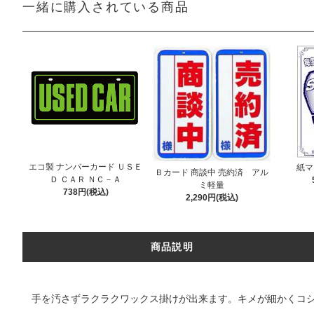
一緒に購入されている商品
エコ製 ナンバーカード ＵＳＥ
紙マ
Ｂカード 商談中 売約済 アル
Ｄ ＣＡＲ ＮＣ－Ａ
ミ軽量
738円(税込)
2,290円(税込)
商品説明
手を汚さずラクラクワックス掛けが出来ます。キメが細かくコ