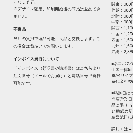
いたします。
関東：980
※デザイン確定、印刷開始後の商品は返品でき
信越：980
北陸：980
ません。
中部：980
関西：1,10
不良品
中国：1,25
当店の負担で返品可能。良品と交換します。こ
四国：1,60
九州：1,60
の場合は着払いでお願いします。
沖縄：2,38
インボイス発行について
■ネコポス
「インボイス（領収書や請求書）は
こちら
より
全国一律55
※A4サイズ
注文番号（メールでお届け）と電話番号で発行
※代金引換
可能です。
■発送日に
当店営業日
品に限り当
14時締め
翌営業日に
詳しくは→