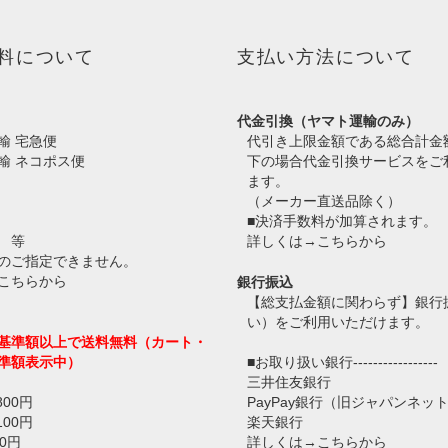
料について
支払い方法について
代金引換（ヤマト運輸のみ）
輸 宅急便
代引き上限金額である総合計金
輸 ネコポス便
下の場合代金引換サービスをご
ます。
（メーカー直送品除く）
■決済手数料が加算されます。
 等
詳しくは→
こちらから
のご指定できません。
こちらから
銀行振込
【総支払金額に関わらず】銀行
い）をご利用いただけます。
基準額以上で送料無料（カート・
準額表示中）
■お取り扱い銀行-----------------
三井住友銀行
800円
PayPay銀行（旧ジャパンネッ
100円
楽天銀行
0円
詳しくは→
こちらから