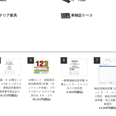
テリア家具
車検証ケース
5
6
7
書－Ｂ 12冊セット
10枚セット 総額表示
一般整備納品請求書 ８
－２５B インボイス
軽自動車用 SK製 （サ
冊セット Ｄ－１１ イン
応 適格請求書発行
ンドイッチ合板） プラ
ボイス対応型
納品見積請求書 1
業者番号表記あり
イスボード スライド金
6,364円(税込)
ット Ｄ－７ イ
10,272円(税込)
具付き ＳＫ－２５
ス対応 納品/見
50,131円(税込)
請求書 売上元帳
枚複写
13,358円(税込