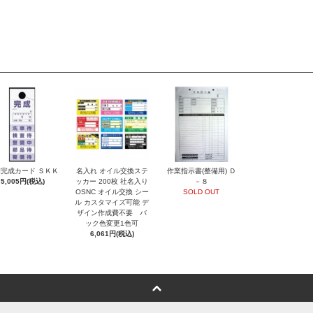
完成カード ＳＫＫ
名入れ オイル交換ステ
作業指示書(整備用) Ｄ
5,005円(税込)
ッカー 200枚 社名入り
－８
OSNC オイル交換 シー
SOLD OUT
ル カスタマイズ可能 デ
ザイン作成費不要 バ
ック色変更1色可
6,061円(税込)