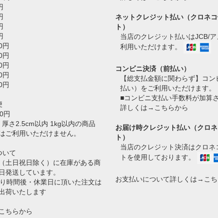
円
円
ネットクレジット払い（クロネコ
円
ト）
円
当店のクレジット払いはJCB/
0円
利用いただけます。
0円
0円
コンビニ決済（前払い）
0円
【総支払金額に関わらず】コン
0円
払い）をご利用いただけます。
■コンビニ支払い手数料が加算
便
詳しくは→
こちらから
0円
 厚さ2.5cm以内 1kg以内の商品
お届け時クレジット払い（クロネ
はご利用いただけません。
ト）
当店のクレジット決済はクロネコ
ついて
トを使用しております。
（土日祝日除く）に在庫がある商
日発送しています。
お支払いについて詳しくは→
こち
切り時間後・休業日に頂いた注文は
出荷いたします
こちらから