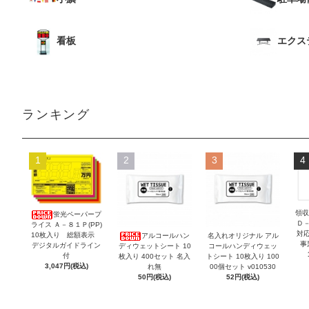
看板
エクス
ランキング
1
2
3
4
領収
蛍光ペーパープ
Ｄ
ライス Ａ－８１Ｐ(PP)
対
10枚入り 総額表示
アルコールハン
名入れオリジナル アル
事
デジタルガイドライン
ディウェットシート 10
コールハンディウェッ
付
枚入り 400セット 名入
トシート 10枚入り 100
3,047円(税込)
れ無
00個セット v010530
50円(税込)
52円(税込)