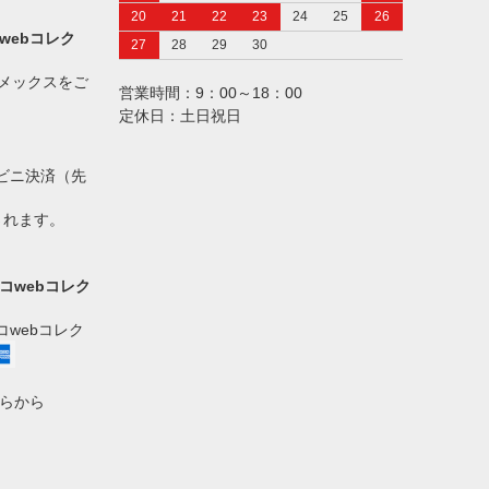
20
21
22
23
24
25
26
webコレク
27
28
29
30
アメックスをご
営業時間：9：00～18：00
定休日：土日祝日
ビニ決済（先
されます。
コwebコレク
webコレク
らから