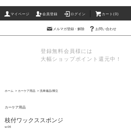
マイページ
会員登録
ログイン
カート(
0
)
メルマガ登録・解除
お問い合わせ
登録無料会員様には
大幅ショップポイント還元中！
ホーム
>
カーケア用品
>
洗車備品/脚立
カーケア用品
枝付ワックススポンジ
w-06