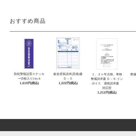
おすすめ商品
防犯警報設置ステッカ
鈑金塗装請求(見積)書
１、２ヶ年点検、車検
整備
ー(5枚入り) bc-k
Ｄ－５
整備請求書 Ｄ－９ イン
1,619円(税込)
1,222円(税込)
ボイス 適格請求書
対応型
1,212円(税込)