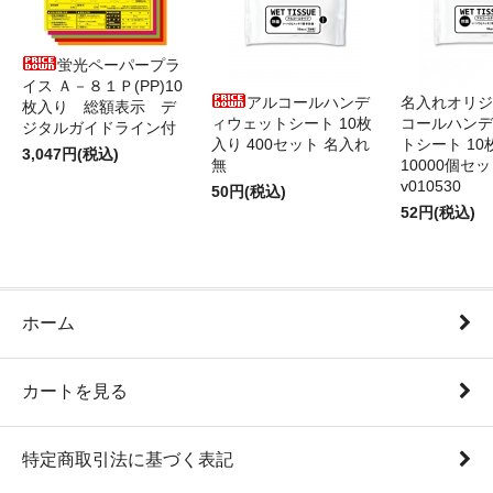
蛍光ペーパープラ
イス Ａ－８１Ｐ(PP)10
アルコールハンデ
名入れオリジ
枚入り 総額表示 デ
ィウェットシート 10枚
コールハンデ
ジタルガイドライン付
入り 400セット 名入れ
トシート 10
3,047円(税込)
無
10000個セ
v010530
50円(税込)
52円(税込)
ホーム
カートを見る
特定商取引法に基づく表記