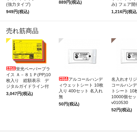
889円(税込)
(強力タイプ)
み) フェア開
949円(税込)
1,216円(税込
売れ筋商品
蛍光ペーパープラ
イス Ａ－８１Ｐ(PP)10
アルコールハンデ
名入れオリジ
枚入り 総額表示 デ
ィウェットシート 10枚
コールハンデ
ジタルガイドライン付
入り 400セット 名入れ
トシート 10
3,047円(税込)
無
10000個セ
v010530
50円(税込)
52円(税込)