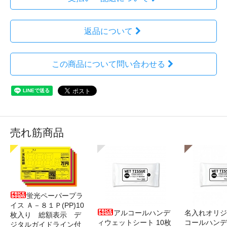
返品について
この商品について問い合わせる
売れ筋商品
蛍光ペーパープラ
イス Ａ－８１Ｐ(PP)10
アルコールハンデ
名入れオリジ
枚入り 総額表示 デ
ィウェットシート 10枚
コールハンデ
ジタルガイドライン付