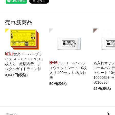
売れ筋商品
蛍光ペーパープラ
イス Ａ－８１Ｐ(PP)10
アルコールハンデ
名入れオリジ
枚入り 総額表示 デ
ィウェットシート 10枚
コールハンデ
ジタルガイドライン付
入り 400セット 名入れ
トシート 10
3,047円(税込)
無
10000個セ
v010530
50円(税込)
52円(税込)
ホーム