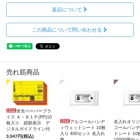
返品について
この商品について問い合わせる
売れ筋商品
蛍光ペーパープラ
イス Ａ－８１Ｐ(PP)10
アルコールハンデ
名入れオリジ
枚入り 総額表示 デ
ィウェットシート 10枚
コールハンデ
ジタルガイドライン付
入り 400セット 名入れ
トシート 10
3,047円(税込)
無
10000個セ