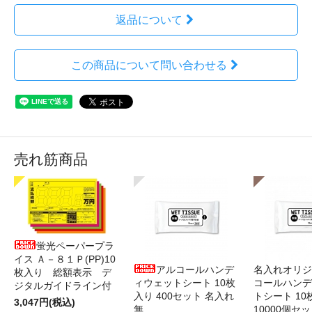
返品について
この商品について問い合わせる
売れ筋商品
蛍光ペーパープラ
イス Ａ－８１Ｐ(PP)10
アルコールハンデ
名入れオリジ
枚入り 総額表示 デ
ィウェットシート 10枚
コールハンデ
ジタルガイドライン付
入り 400セット 名入れ
トシート 10
3,047円(税込)
無
10000個セ