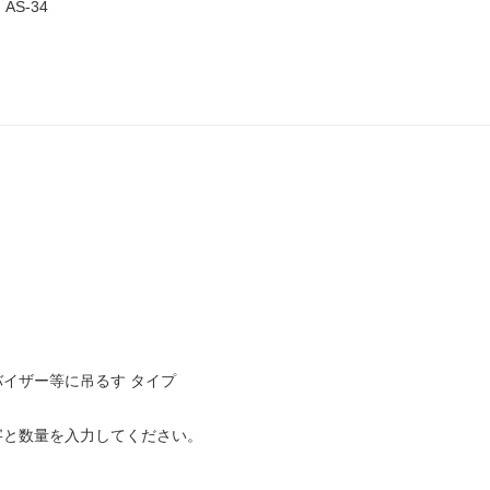
S-34
イザー等に吊るす タイプ
字と数量を入力してください。