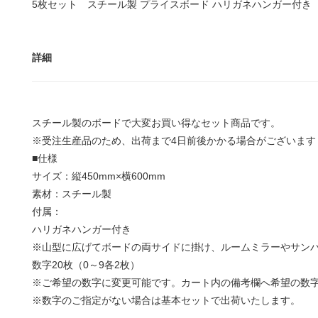
5枚セット スチール製 プライスボード ハリガネハンガー付き A
詳細
スチール製のボードで大変お買い得なセット商品です。
※受注生産品のため、出荷まで4日前後かかる場合がございます
■仕様
サイズ：縦450mm×横600mm
素材：スチール製
付属：
ハリガネハンガー付き
※山型に広げてボードの両サイドに掛け、ルームミラーやサンバ
数字20枚（0～9各2枚）
※ご希望の数字に変更可能です。カート内の備考欄へ希望の数
※数字のご指定がない場合は基本セットで出荷いたします。