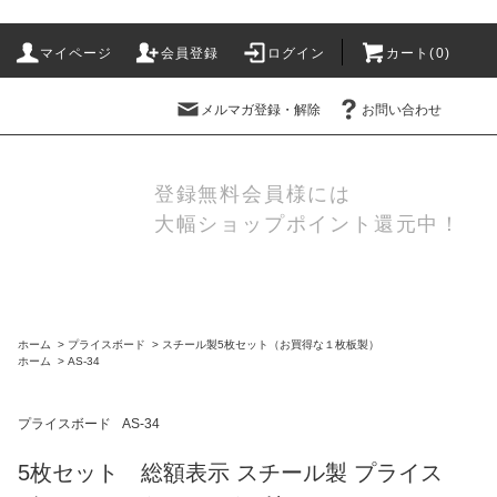
マイページ
会員登録
ログイン
カート(
0
)
メルマガ登録・解除
お問い合わせ
登録無料会員様には
大幅ショップポイント還元中！
ホーム
>
プライスボード
>
スチール製5枚セット（お買得な１枚板製）
ホーム
>
AS-34
プライスボード
AS-34
5枚セット 総額表示 スチール製 プライス