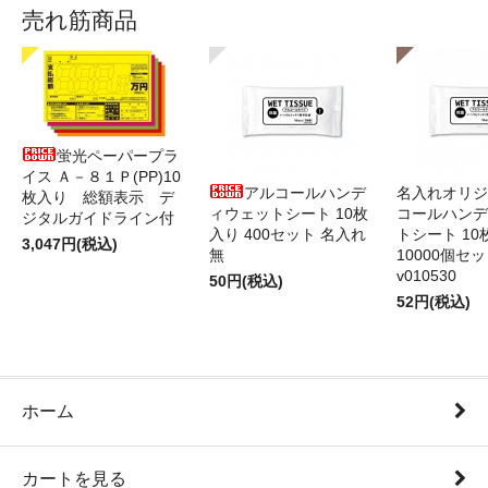
売れ筋商品
蛍光ペーパープラ
イス Ａ－８１Ｐ(PP)10
アルコールハンデ
名入れオリジ
枚入り 総額表示 デ
ィウェットシート 10枚
コールハンデ
ジタルガイドライン付
入り 400セット 名入れ
トシート 10
3,047円(税込)
無
10000個セ
v010530
50円(税込)
52円(税込)
ホーム
カートを見る