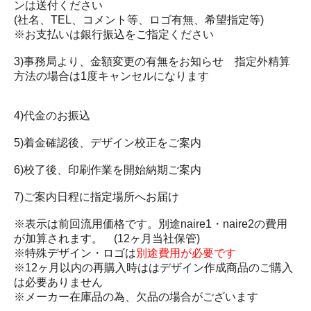
ンは送付ください
(社名、TEL、コメント等、ロゴ有無、希望指定等)
※お支払いは銀行振込をご指定ください
3)事務局より、金額変更の有無をお知らせ 指定外精算
方法の場合は1度キャンセルになります
4)代金のお振込
5)着金確認後、デザイン校正をご案内
6)校了後、印刷作業を開始納期ご案内
7)ご案内日程に指定場所へお届け
※表示は前回流用価格です。別途naire1・naire2の費用
が加算されます。 (12ヶ月当社保管)
※特殊デザイン・ロゴは
別途費用が必要です
※12ヶ月以内の再購入時ははデザイン作成商品のご購入
は必要ありません
※メーカー在庫品の為、欠品の場合がございます