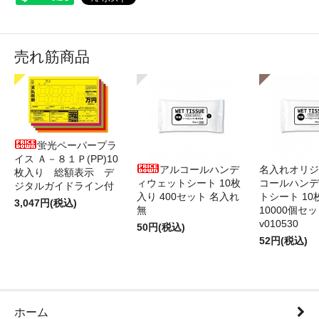
売れ筋商品
蛍光ペーパープラ
イス Ａ－８１Ｐ(PP)10
アルコールハンデ
名入れオリジ
枚入り 総額表示 デ
ィウェットシート 10枚
コールハンデ
ジタルガイドライン付
入り 400セット 名入れ
トシート 10
3,047円(税込)
無
10000個セ
v010530
50円(税込)
52円(税込)
ホーム