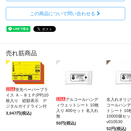
この商品について問い合わせる
売れ筋商品
蛍光ペーパープラ
イス Ａ－８１Ｐ(PP)10
アルコールハンデ
名入れオリジ
枚入り 総額表示 デ
ィウェットシート 10枚
コールハンデ
ジタルガイドライン付
入り 400セット 名入れ
トシート 10
3,047円(税込)
無
10000個セ
v010530
50円(税込)
52円(税込)