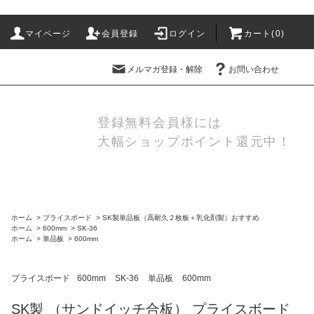
マイページ
会員登録
ログイン
カート(
0
)
メルマガ登録・解除
お問い合わせ
登録無料会員様には
大幅ショップポイント還元中！
ホーム
>
プライスボード
>
SK製単品板（高耐久２枚板＋乳化剤製）おすすめ
ホーム
>
600mm
>
SK-36
ホーム
>
単品板
>
600mm
プライスボード
600mm
SK-36
単品板
600mm
SK製 （サンドイッチ合板） プライスボード