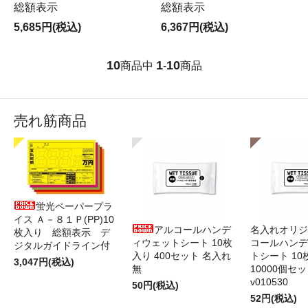
総額表示
総額表示
5,685円(税込)
6,367円(税込)
10
1
10
商品中
-
商品
売れ筋商品
蛍光ペーパープラ
イス Ａ－８１Ｐ(PP)10
アルコールハンデ
名入れオリジ
枚入り 総額表示 デ
ィウェットシート 10枚
コールハンデ
ジタルガイドライン付
入り 400セット 名入れ
トシート 10
3,047円(税込)
無
10000個セ
v010530
50円(税込)
52円(税込)