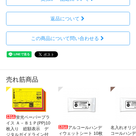
返品について
この商品について問い合わせる
売れ筋商品
蛍光ペーパープラ
イス Ａ－８１Ｐ(PP)10
アルコールハンデ
名入れオリジ
枚入り 総額表示 デ
ィウェットシート 10枚
コールハンデ
ジタルガイドライン付