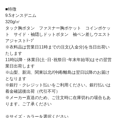
■特徴
9.5オンスデニム
320g/㎡
タック胸ボタン ファスナー胸ポケット コインポケッ
ト サイド・袖隠しドットボタン 袖ペン差しウエスト
アジャストﾃｰﾌﾟ
※衣料品は営業日11時までの注文(入金分)を当日出荷い
たします
11時以降・休業日(土･日･祝祭日･年末年始等)はその翌営
業日出荷します
※山梨、新潟、関東以北//沖縄/離島は翌日以降のお届け
となります
※銀行・クレジット払いをご利用ください。銀行払いは
着金確認後出荷（代引不可）
※メーカー直送のため、ご注文時に在庫切れの場合もあ
ります。ご了承ください
※サイズ・カラーを選択ください