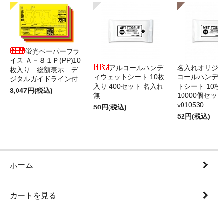
蛍光ペーパープラ
イス Ａ－８１Ｐ(PP)10
アルコールハンデ
名入れオリジ
枚入り 総額表示 デ
ィウェットシート 10枚
コールハンデ
ジタルガイドライン付
入り 400セット 名入れ
トシート 10
3,047円(税込)
無
10000個セ
v010530
50円(税込)
52円(税込)
ホーム
カートを見る