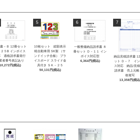
5
6
7
書－Ｂ 12冊セット
10枚セット 総額表示
一般整備納品請求書 ８
－２５B インボイス
軽自動車用 SK製 （サ
冊セット Ｄ－１１ イン
応 適格請求書発行
ンドイッチ合板） プラ
ボイス対応型
納品見積請求書 1
業者番号表記あり
イスボード スライド金
6,364円(税込)
ット Ｄ－７ イ
10,272円(税込)
具付き ＳＫ－２５
ス対応 納品/見
50,131円(税込)
請求書 売上元帳
枚複写
13,358円(税込