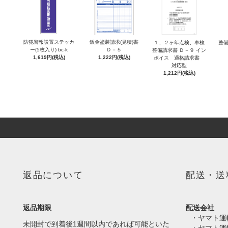
防犯警報設置ステッカ
鈑金塗装請求(見積)書
１、２ヶ年点検、車検
整備
ー(5枚入り) bc-k
Ｄ－５
整備請求書 Ｄ－９ イン
1,619円(税込)
1,222円(税込)
ボイス 適格請求書
対応型
1,212円(税込)
返品について
配送・送
返品期限
配送会社
・ヤマト運
未開封で到着後1週間以内であれば可能といた