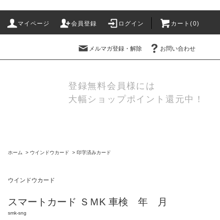
マイページ
会員登録
ログイン
カート(
0
)
メルマガ登録・解除
お問い合わせ
登録無料会員様には
大幅ショップポイント還元中！
ホーム
>
ウインドウカード
>
印字済みカード
ウインドウカード
スマートカード ＳＭK 車検 年 月
smk-sng