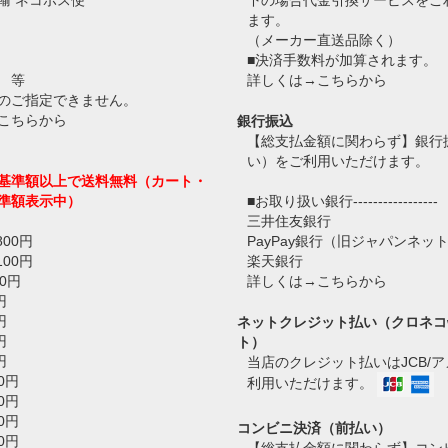
輸 ネコポス便
下の場合代金引換サービスをご
ます。
（メーカー直送品除く）
■決済手数料が加算されます。
 等
詳しくは→
こちらから
のご指定できません。
こちらから
銀行振込
【総支払金額に関わらず】銀行
い）をご利用いただけます。
基準額以上で送料無料（カート・
準額表示中）
■お取り扱い銀行-----------------
三井住友銀行
800円
PayPay銀行（旧ジャパンネッ
100円
楽天銀行
0円
詳しくは→
こちらから
円
円
ネットクレジット払い（クロネコ
円
ト）
円
当店のクレジット払いはJCB/
0円
利用いただけます。
0円
0円
コンビニ決済（前払い）
0円