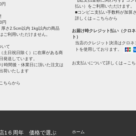
【総支払金額に関わらず】コン
0円
払い）をご利用いただけます。
■コンビニ支払い手数料が加算
便
詳しくは→
こちらから
0円
 厚さ2.5cm以内 1kg以内の商品
お届け時クレジット払い（クロネ
はご利用いただけません。
ト）
当店のクレジット決済はクロネコ
ついて
トを使用しております。
（土日祝日除く）に在庫がある商
日発送しています。
お支払いについて詳しくは→
こち
切り時間後・休業日に頂いた注文は
出荷いたします
こちらから
ホーム
店1６周年 価格で選ぶ