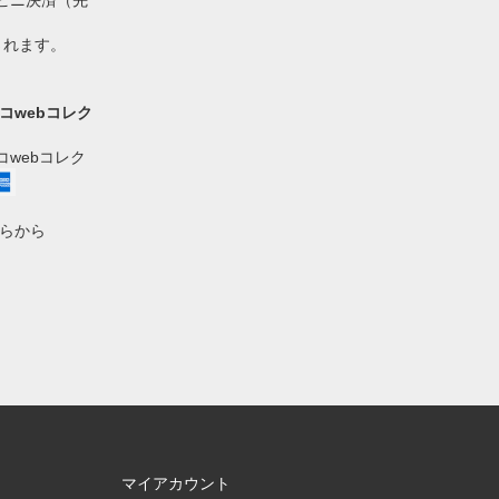
ビニ決済（先
されます。
コwebコレク
webコレク
らから
マイアカウント