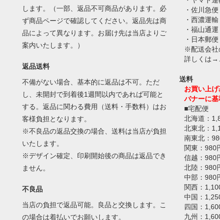
・ヤマト運
します。（一部、返品不可商品があります。必
・佐川急便
・西濃運輸
ず商品ページで確認してください。返品先は商
・福山通運
品によって異なります。お届け先は当店よりご
・日本郵便
案内いたします。）
※配送会社
詳しくは→
返品送料
送料
不備がない場合、基本的に返品は不可。ただ
お買い上げ
し、未開封で到着後1週間以内であれば可能と
バナーに基
する。返品に関わる費用（送料・手数料）はお
■宅配便
北海道：1,
客様負担となります。
北東北：1,
※不良品の返品交換の場合、送料は当店が負担
南東北：98
いたします。
関東：980
※デザイン確定、印刷開始後の商品は返品でき
信越：980
北陸：980
ません。
中部：980
関西：1,10
不良品
中国：1,25
当店の負担で返品可能。良品と交換します。こ
四国：1,60
九州：1,60
の場合は着払いでお願いします。