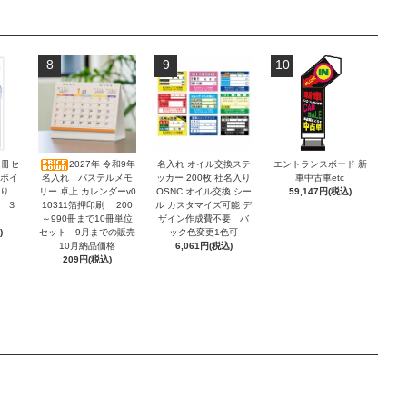
8
9
10
2冊セ
2027年 令和9年
名入れ オイル交換ステ
エントランスボード 新
ンボイ
名入れ パステルメモ
ッカー 200枚 社名入り
車中古車etc
積り
リー 卓上 カレンダーv0
OSNC オイル交換 シー
59,147円(税込)
 ３
10311箔押印刷 200
ル カスタマイズ可能 デ
～990冊まで10冊単位
ザイン作成費不要 バ
)
セット 9月までの販売
ック色変更1色可
10月納品価格
6,061円(税込)
209円(税込)