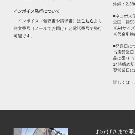
沖縄：2,38
インボイス発行について
■ネコポス
「インボイス（領収書や請求書）は
こちら
より
全国一律55
※A4サイズ
注文番号（メールでお届け）と電話番号で発行
※代金引換
可能です。
■発送日に
当店営業日
品に限り当
14時締め
翌営業日に
詳しくは→
おかげさまで開