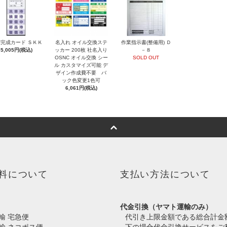
完成カード ＳＫＫ
名入れ オイル交換ステ
作業指示書(整備用) Ｄ
5,005円(税込)
ッカー 200枚 社名入り
－８
OSNC オイル交換 シー
SOLD OUT
ル カスタマイズ可能 デ
ザイン作成費不要 バ
ック色変更1色可
6,061円(税込)
料について
支払い方法について
代金引換（ヤマト運輸のみ）
輸 宅急便
代引き上限金額である総合計金