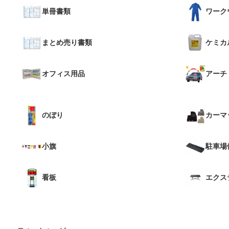
単冊書類
ワーク
まとめ売り書類
ケミカ
オフィス用品
アーチ
のぼり
カーマ
小旗
駐車場
看板
エクス