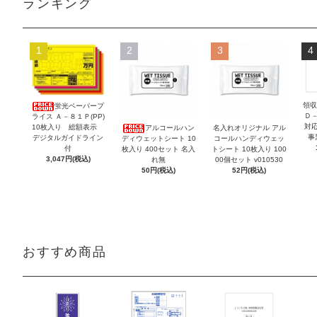
ランキング
1
2
3
4
領収
蛍光ペーパープ
Ｄ
ライス Ａ－８１Ｐ(PP)
対
10枚入り 総額表示
アルコールハン
名入れオリジナル アル
事
デジタルガイドライン
ディウェットシート 10
コールハンディウェッ
付
枚入り 400セット 名入
トシート 10枚入り 100
3,047円(税込)
れ無
00個セット v010530
50円(税込)
52円(税込)
おすすめ商品