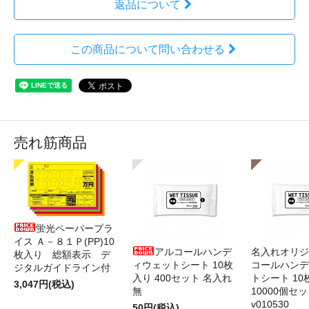
返品について
この商品について問い合わせる
売れ筋商品
蛍光ペーパープラ
イス Ａ－８１Ｐ(PP)10
アルコールハンデ
名入れオリジ
枚入り 総額表示 デ
ィウェットシート 10枚
コールハンデ
ジタルガイドライン付
入り 400セット 名入れ
トシート 10
3,047円(税込)
無
10000個セ
v010530
50円(税込)