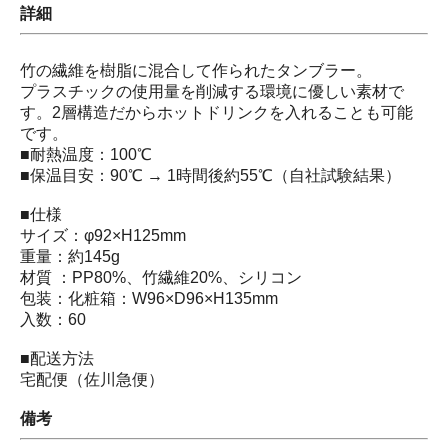
詳細
竹の繊維を樹脂に混合して作られたタンブラー。
プラスチックの使用量を削減する環境に優しい素材で
す。2層構造だからホットドリンクを入れることも可能
です。
■耐熱温度：100℃
■保温目安：90℃ → 1時間後約55℃（自社試験結果）
■仕様
サイズ：φ92×H125mm
重量：約145g
材質 ：PP80%、竹繊維20%、シリコン
包装：化粧箱：W96×D96×H135mm
入数：60
■配送方法
宅配便（佐川急便）
備考