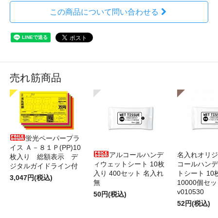
この商品について問い合わせる
売れ筋商品
蛍光ペーパープラ
イス Ａ－８１Ｐ(PP)10
アルコールハンデ
名入れオリジ
枚入り 総額表示 デ
ィウェットシート 10枚
コールハンデ
ジタルガイドライン付
入り 400セット 名入れ
トシート 10
3,047円(税込)
無
10000個セ
v010530
50円(税込)
52円(税込)