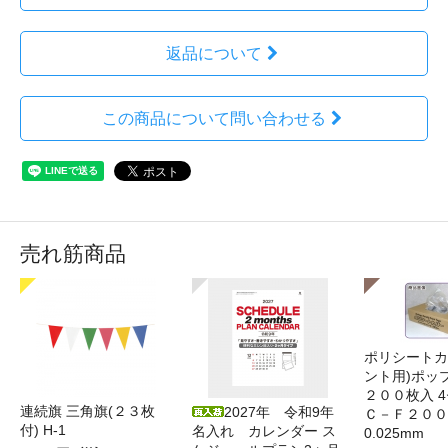
返品について
この商品について問い合わせる
売れ筋商品
ポリシートカ
ント用)ポッ
２００枚入 4
連続旗 三角旗(２３枚
2027年 令和9年
Ｃ－Ｆ２００
付) H-1
名入れ カレンダー ス
0.025mm