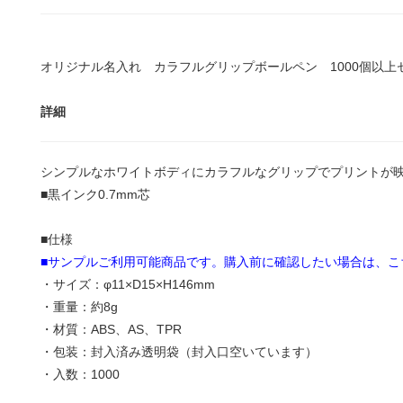
オリジナル名入れ カラフルグリップボールペン 1000個以上セッ
詳細
シンプルなホワイトボディにカラフルなグリップでプリントが
■黒インク0.7mm芯
■仕様
■サンプルご利用可能商品です。購入前に確認したい場合は、こ
・サイズ：φ11×D15×H146mm
・重量：約8g
・材質：ABS、AS、TPR
・包装：封入済み透明袋（封入口空いています）
・入数：1000