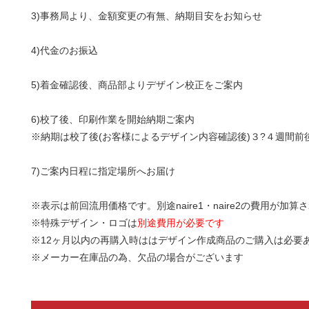
3)事務局より、金額変更の有無、納期目安をお知らせ
4)代金のお振込
5)着金確認後、商品部よりデザイン校正をご案内
6)校了後、印刷作業を開始納期ご案内
※納期は校了後(お客様によるデザイン内容確認後)３?４週間
7)ご案内日程に指定場所へお届け
※表示は前回流用価格です。別途naire1・naire2の費用が加算
※特殊デザイン・ロゴは
別途費用が必要です
※12ヶ月以内の再購入時ははデザイン作成商品のご購入は必要
※メーカー在庫品の為、欠品の場合がございます