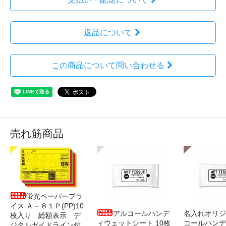
返品について
この商品について問い合わせる
売れ筋商品
蛍光ペーパープラ
イス Ａ－８１Ｐ(PP)10
アルコールハンデ
名入れオリジ
枚入り 総額表示 デ
ィウェットシート 10枚
コールハンデ
ジタルガイドライン付