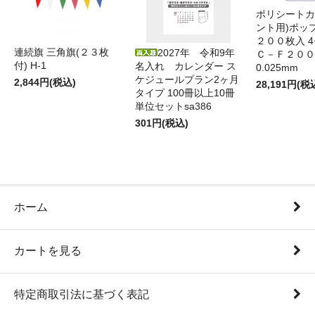
ポリシートカ
ント用)ポッ
２００枚入 4
連続旗 三角旗(２３枚
2027年 令和9年
Ｃ－Ｆ２００
付) H-1
名入れ カレンダー ス
0.025mm
ケジュールプラン2ヶ月
2,844円(税込)
28,191円(税
タイプ 100冊以上10冊
単位セットsa386
301円(税込)
ホーム
カートを見る
特定商取引法に基づく表記