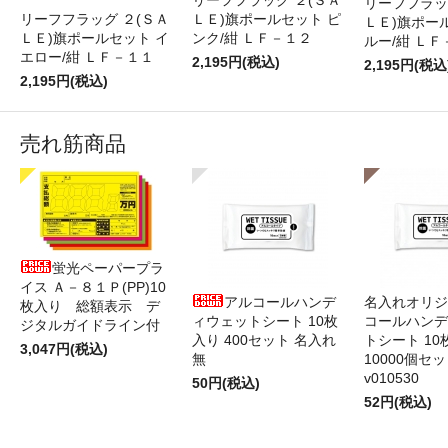
リーフフラッグ ２(ＳＡ
リーフフラッ
リーフフラッグ ２(ＳＡ
ＬＥ)旗ポールセット ピ
ＬＥ)旗ポー
ＬＥ)旗ポールセット イ
ンク/紺 ＬＦ－１２
ルー/紺 ＬＦ
エロー/紺 ＬＦ－１１
2,195円(税込)
2,195円(税込
2,195円(税込)
売れ筋商品
蛍光ペーパープラ
イス Ａ－８１Ｐ(PP)10
アルコールハンデ
名入れオリジ
枚入り 総額表示 デ
ィウェットシート 10枚
コールハンデ
ジタルガイドライン付
入り 400セット 名入れ
トシート 10
3,047円(税込)
無
10000個セ
v010530
50円(税込)
52円(税込)