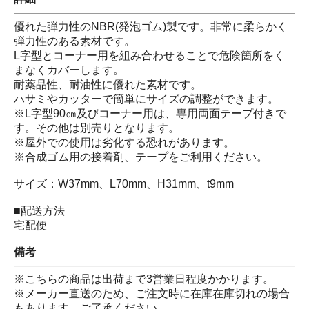
優れた弾力性のNBR(発泡ゴム)製です。非常に柔らかく
弾力性のある素材です。
L字型とコーナー用を組み合わせることで危険箇所をく
まなくカバーします。
耐薬品性、耐油性に優れた素材です。
ハサミやカッターで簡単にサイズの調整ができます。
※L字型90㎝及びコーナー用は、専用両面テープ付きで
す。その他は別売りとなります。
※屋外での使用は劣化する恐れがあります。
※合成ゴム用の接着剤、テープをご利用ください。
サイズ：W37mm、L70mm、H31mm、t9mm
■配送方法
宅配便
備考
※こちらの商品は出荷まで3営業日程度かかります。
※メーカー直送のため、ご注文時に在庫在庫切れの場合
もあります。ご了承ください。