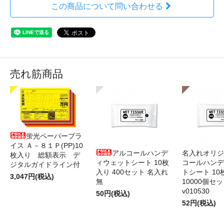
この商品について問い合わせる
売れ筋商品
蛍光ペーパープラ
イス Ａ－８１Ｐ(PP)10
アルコールハンデ
名入れオリジ
枚入り 総額表示 デ
ィウェットシート 10枚
コールハンデ
ジタルガイドライン付
入り 400セット 名入れ
トシート 10
3,047円(税込)
無
10000個セ
v010530
50円(税込)
52円(税込)