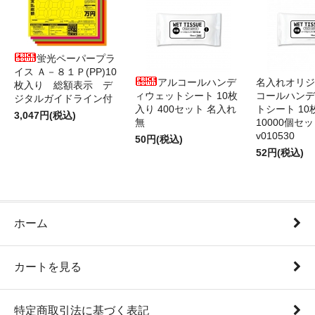
蛍光ペーパープラ
イス Ａ－８１Ｐ(PP)10
アルコールハンデ
名入れオリジ
枚入り 総額表示 デ
ィウェットシート 10枚
コールハンデ
ジタルガイドライン付
入り 400セット 名入れ
トシート 10
3,047円(税込)
無
10000個セ
v010530
50円(税込)
52円(税込)
ホーム
カートを見る
特定商取引法に基づく表記