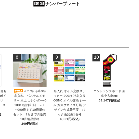
ナンバープレート
8
9
10
2冊セ
2027年 令和9年
名入れ オイル交換ステ
エントランスボード 新
ンボイ
名入れ パステルメモ
ッカー 200枚 社名入り
車中古車etc
積り
リー 卓上 カレンダーv0
OSNC オイル交換 シー
59,147円(税込)
 ３
10311箔押印刷 200
ル カスタマイズ可能 デ
～990冊まで10冊単位
ザイン作成費不要 バ
)
セット 9月までの販売
ック色変更1色可
10月納品価格
6,061円(税込)
209円(税込)