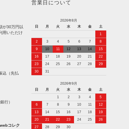
営業日について
2026年8月
額が30万円以
日
月
火
水
木
金
土
利用いただけ
1
2
3
4
5
6
7
8
9
10
11
12
13
14
15
16
17
18
19
20
21
22
23
24
25
26
27
28
29
30
31
振込（先払
2026年9月
日
月
火
水
木
金
土
1
2
3
4
5
ト銀行）
6
7
8
9
10
11
12
13
14
15
16
17
18
19
20
21
22
23
24
25
26
webコレク
27
28
29
30