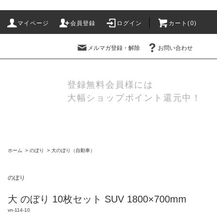
マイページ
会員登録
ログイン
カート(
0
)
メルマガ登録・解除
お問い合わせ
登録無料会員様には
大幅ショップポイント還元中！
ホーム
>
のぼり
>
大のぼり（自動車）
のぼり
大 のぼり 10枚セット SUV 1800×700mm
vn-114-10