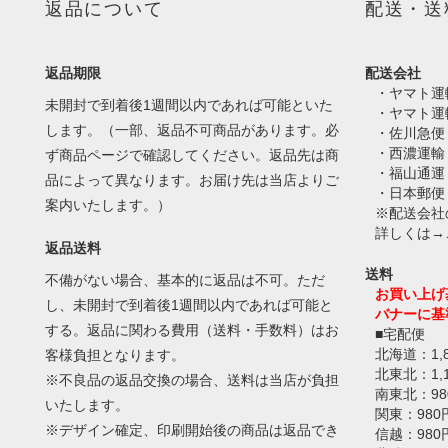
返品について
配送・送
返品期限
配送会社
・ヤマト運
未開封で到着後1週間以内であれば可能といた
・ヤマト運
します。（一部、返品不可商品があります。必
・佐川急便
・西濃運輸
ず商品ページで確認してください。返品先は商
・福山通運
品によって異なります。お届け先は当店よりご
・日本郵便
案内いたします。）
※配送会社
詳しくは→
返品送料
送料
不備がない場合、基本的に返品は不可。ただ
お買い上げ
し、未開封で到着後1週間以内であれば可能と
バナーに基
する。返品に関わる費用（送料・手数料）はお
■宅配便
北海道：1,
客様負担となります。
北東北：1,
※不良品の返品交換の場合、送料は当店が負担
南東北：98
いたします。
関東：980
※デザイン確定、印刷開始後の商品は返品でき
信越：980