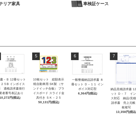
テリア家具
車検証ケース
5
6
7
書－Ｂ 12冊セット
10枚セット 総額表示
一般整備納品請求書 ８
－２５B インボイス
軽自動車用 SK製 （サ
冊セット Ｄ－１１ イン
応 適格請求書発行
ンドイッチ合板） プラ
ボイス対応型
納品見積請求書 1
業者番号表記あり
イスボード スライド金
6,364円(税込)
ット Ｄ－７ イ
10,272円(税込)
具付き ＳＫ－２５
ス対応 納品/見
50,131円(税込)
請求書 売上元帳
枚複写
13,358円(税込