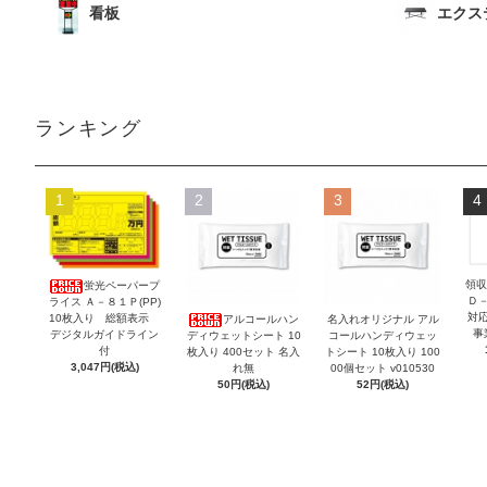
看板
エクス
ランキング
1
2
3
4
領収
蛍光ペーパープ
Ｄ
ライス Ａ－８１Ｐ(PP)
対
10枚入り 総額表示
アルコールハン
名入れオリジナル アル
事
デジタルガイドライン
ディウェットシート 10
コールハンディウェッ
付
枚入り 400セット 名入
トシート 10枚入り 100
3,047円(税込)
れ無
00個セット v010530
50円(税込)
52円(税込)