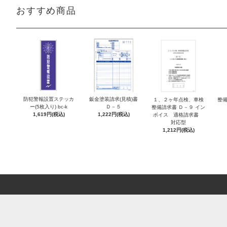
おすすめ商品
防犯警報設置ステッカ
鈑金塗装請求(見積)書
１、２ヶ年点検、車検
整備
ー(5枚入り) bc-k
Ｄ－５
整備請求書 Ｄ－９ イン
1,619円(税込)
1,222円(税込)
ボイス 適格請求書
対応型
1,212円(税込)