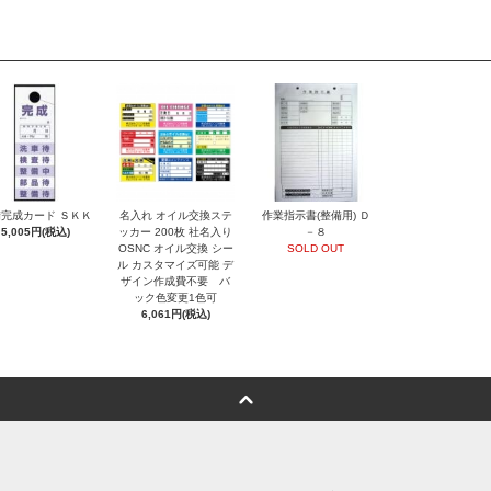
完成カード ＳＫＫ
名入れ オイル交換ステ
作業指示書(整備用) Ｄ
5,005円(税込)
ッカー 200枚 社名入り
－８
OSNC オイル交換 シー
SOLD OUT
ル カスタマイズ可能 デ
ザイン作成費不要 バ
ック色変更1色可
6,061円(税込)