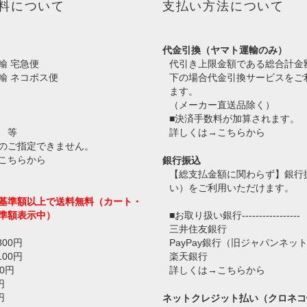
料について
支払い方法について
代金引換（ヤマト運輸のみ）
輸 宅急便
代引き上限金額である総合計金
輸 ネコポス便
下の場合代金引換サービスをご
ます。
（メーカー直送品除く）
■決済手数料が加算されます。
 等
詳しくは→
こちらから
のご指定できません。
こちらから
銀行振込
【総支払金額に関わらず】銀行
い）をご利用いただけます。
基準額以上で送料無料（カート・
準額表示中）
■お取り扱い銀行-----------------
三井住友銀行
800円
PayPay銀行（旧ジャパンネッ
100円
楽天銀行
0円
詳しくは→
こちらから
円
円
ネットクレジット払い（クロネコ