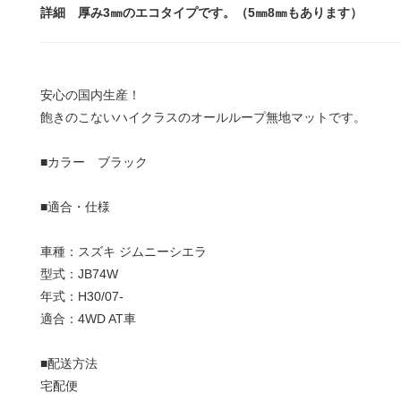
詳細 厚み3㎜のエコタイプです。（5㎜8㎜もあります）
安心の国内生産！
飽きのこないハイクラスのオールループ無地マットです。
■カラー ブラック
■適合・仕様
車種：スズキ ジムニーシエラ
型式：JB74W
年式：H30/07-
適合：4WD AT車
■配送方法
宅配便