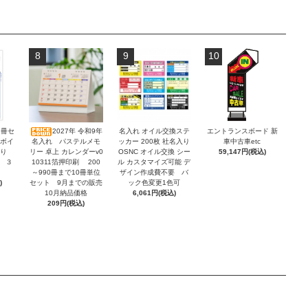
8
9
10
2冊セ
2027年 令和9年
名入れ オイル交換ステ
エントランスボード 新
ンボイ
名入れ パステルメモ
ッカー 200枚 社名入り
車中古車etc
積り
リー 卓上 カレンダーv0
OSNC オイル交換 シー
59,147円(税込)
 ３
10311箔押印刷 200
ル カスタマイズ可能 デ
～990冊まで10冊単位
ザイン作成費不要 バ
)
セット 9月までの販売
ック色変更1色可
10月納品価格
6,061円(税込)
209円(税込)