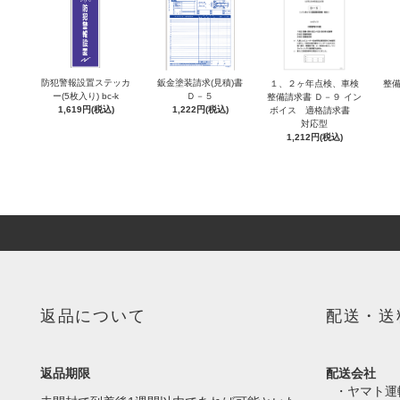
防犯警報設置ステッカ
鈑金塗装請求(見積)書
１、２ヶ年点検、車検
整備
ー(5枚入り) bc-k
Ｄ－５
整備請求書 Ｄ－９ イン
1,619円(税込)
1,222円(税込)
ボイス 適格請求書
対応型
1,212円(税込)
返品について
配送・送
返品期限
配送会社
・ヤマト運