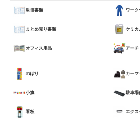
単冊書類
ワーク
まとめ売り書類
ケミカ
オフィス用品
アーチ
のぼり
カーマ
小旗
駐車場
看板
エクス