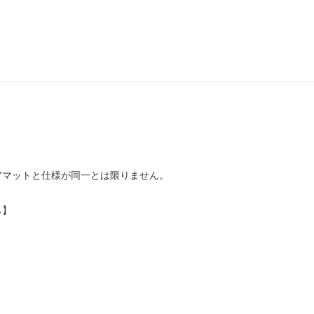
アマットと仕様が同一とは限りません。
ら】