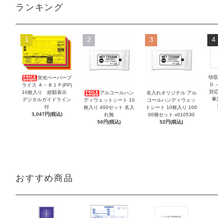
ランキング
1
2
3
4
領収
蛍光ペーパープ
Ｄ
ライス Ａ－８１Ｐ(PP)
対
10枚入り 総額表示
アルコールハン
名入れオリジナル アル
事
デジタルガイドライン
ディウェットシート 10
コールハンディウェッ
付
枚入り 400セット 名入
トシート 10枚入り 100
3,047円(税込)
れ無
00個セット v010530
50円(税込)
52円(税込)
おすすめ商品