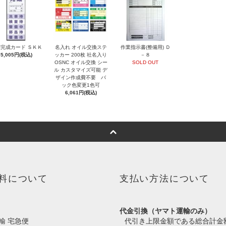
完成カード ＳＫＫ
名入れ オイル交換ステ
作業指示書(整備用) Ｄ
5,005円(税込)
ッカー 200枚 社名入り
－８
OSNC オイル交換 シー
SOLD OUT
ル カスタマイズ可能 デ
ザイン作成費不要 バ
ック色変更1色可
6,061円(税込)
料について
支払い方法について
代金引換（ヤマト運輸のみ）
輸 宅急便
代引き上限金額である総合計金