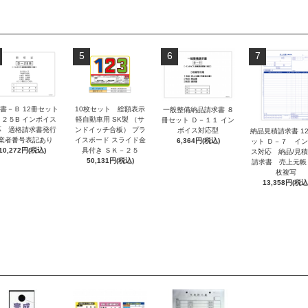
5
6
7
書－Ｂ 12冊セット
10枚セット 総額表示
一般整備納品請求書 ８
－２５B インボイス
軽自動車用 SK製 （サ
冊セット Ｄ－１１ イン
応 適格請求書発行
ンドイッチ合板） プラ
ボイス対応型
納品見積請求書 1
業者番号表記あり
イスボード スライド金
6,364円(税込)
ット Ｄ－７ イ
10,272円(税込)
具付き ＳＫ－２５
ス対応 納品/見
50,131円(税込)
請求書 売上元帳
枚複写
13,358円(税込