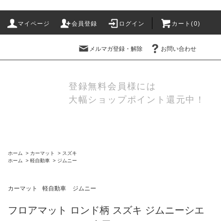
マイページ
会員登録
ログイン
カート(
0
)
メルマガ登録・解除
お問い合わせ
登録無料会員様には
大幅ショップポイント還元中！
ホーム
>
カーマット
>
スズキ
ホーム
>
軽自動車
>
ジムニー
カーマット
軽自動車
ジムニー
フロアマット ロンド柄 スズキ ジムニーシエ