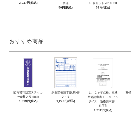
3,047円(税込)
れ無
00個セット v010530
50円(税込)
52円(税込)
おすすめ商品
防犯警報設置ステッカ
鈑金塗装請求(見積)書
１、２ヶ年点検、車検
整備
ー(5枚入り) bc-k
Ｄ－５
整備請求書 Ｄ－９ イン
1,619円(税込)
1,222円(税込)
ボイス 適格請求書
対応型
1,212円(税込)