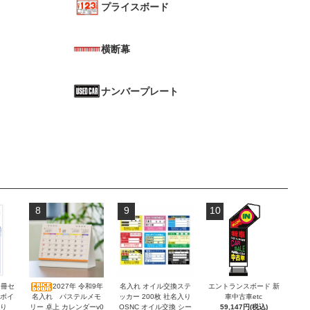
プライスボード
横断幕
ナンバープレート
8
9
10
2冊セ
2027年 令和9年
名入れ オイル交換ステ
エントランスボード 新
ンボイ
名入れ パステルメモ
ッカー 200枚 社名入り
車中古車etc
積り
リー 卓上 カレンダーv0
OSNC オイル交換 シー
59,147円(税込)