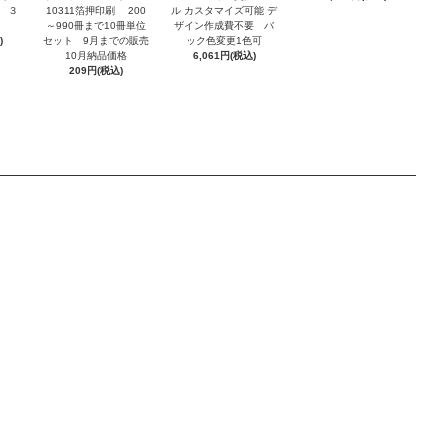
 ３
10311箔押印刷 200
ル カスタマイズ可能 デ
～990冊まで10冊単位
ザイン作成費不要 バ
)
セット 9月までの販売
ック色変更1色可
10月納品価格
6,061円(税込)
209円(税込)