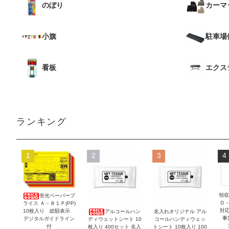
のぼり
カーマ
小旗
駐車場
看板
エクス
ランキング
1
2
3
4
領収
蛍光ペーパープ
Ｄ
ライス Ａ－８１Ｐ(PP)
対
10枚入り 総額表示
アルコールハン
名入れオリジナル アル
事
デジタルガイドライン
ディウェットシート 10
コールハンディウェッ
付
枚入り 400セット 名入
トシート 10枚入り 100