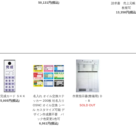
50,131円(税込)
請求書 売上元帳
枚複写
13,358円(税込
完成カード ＳＫＫ
名入れ オイル交換ステ
作業指示書(整備用) Ｄ
5,005円(税込)
ッカー 200枚 社名入り
－８
OSNC オイル交換 シー
SOLD OUT
ル カスタマイズ可能 デ
ザイン作成費不要 バ
ック色変更1色可
6,061円(税込)