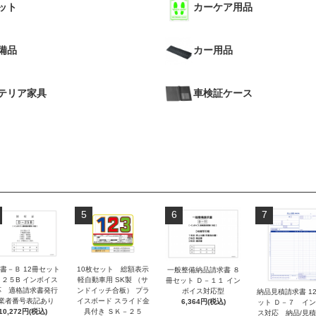
ット
カーケア用品
備品
カー用品
テリア家具
車検証ケース
5
6
7
書－Ｂ 12冊セット
10枚セット 総額表示
一般整備納品請求書 ８
－２５B インボイス
軽自動車用 SK製 （サ
冊セット Ｄ－１１ イン
応 適格請求書発行
ンドイッチ合板） プラ
ボイス対応型
納品見積請求書 1
業者番号表記あり
イスボード スライド金
6,364円(税込)
ット Ｄ－７ イ
10,272円(税込)
具付き ＳＫ－２５
ス対応 納品/見