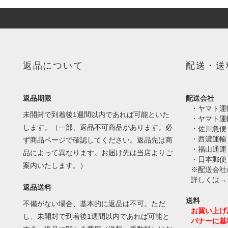
返品について
配送・送
返品期限
配送会社
・ヤマト運
未開封で到着後1週間以内であれば可能といた
・ヤマト運
します。（一部、返品不可商品があります。必
・佐川急便
・西濃運輸
ず商品ページで確認してください。返品先は商
・福山通運
品によって異なります。お届け先は当店よりご
・日本郵便
案内いたします。）
※配送会社
詳しくは→
返品送料
送料
不備がない場合、基本的に返品は不可。ただ
お買い上げ
し、未開封で到着後1週間以内であれば可能と
バナーに基