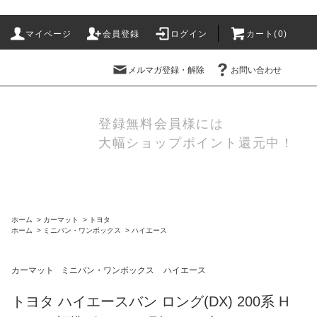
マイページ
会員登録
ログイン
カート(
0
)
メルマガ登録・解除
お問い合わせ
登録無料会員様には
大幅ショップポイント還元中！
ホーム
>
カーマット
>
トヨタ
ホーム
>
ミニバン・ワンボックス
>
ハイエース
カーマット
ミニバン・ワンボックス
ハイエース
トヨタ ハイエースバン ロング(DX) 200系 H