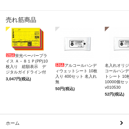
売れ筋商品
蛍光ペーパープラ
イス Ａ－８１Ｐ(PP)10
アルコールハンデ
名入れオリジ
枚入り 総額表示 デ
ィウェットシート 10枚
コールハンデ
ジタルガイドライン付
入り 400セット 名入れ
トシート 10
3,047円(税込)
無
10000個セ
v010530
50円(税込)
52円(税込)
ホーム