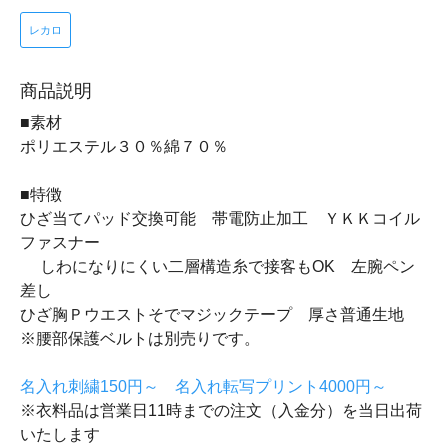
レカロ
商品説明
■素材
ポリエステル３０％綿７０％
■特徴
ひざ当てパッド交換可能 帯電防止加工 ＹＫＫコイル
ファスナー
しわになりにくい二層構造糸で接客もOK 左腕ペン
差し
ひざ胸Ｐウエストそでマジックテープ 厚さ普通生地
※腰部保護ベルトは別売りです。
名入れ刺繍150円～ 名入れ転写プリント4000円～
※衣料品は営業日11時までの注文（入金分）を当日出荷
いたします