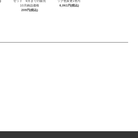
)
セット 9月までの販売
ック色変更1色可
10月納品価格
6,061円(税込)
209円(税込)