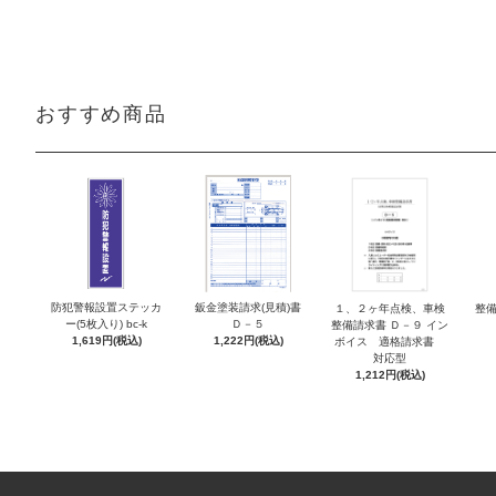
おすすめ商品
防犯警報設置ステッカ
鈑金塗装請求(見積)書
１、２ヶ年点検、車検
整備
ー(5枚入り) bc-k
Ｄ－５
整備請求書 Ｄ－９ イン
1,619円(税込)
1,222円(税込)
ボイス 適格請求書
対応型
1,212円(税込)