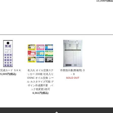
13,358円(税込
完成カード ＳＫＫ
名入れ オイル交換ステ
作業指示書(整備用) Ｄ
5,005円(税込)
ッカー 200枚 社名入り
－８
OSNC オイル交換 シー
SOLD OUT
ル カスタマイズ可能 デ
ザイン作成費不要 バ
ック色変更1色可
6,061円(税込)