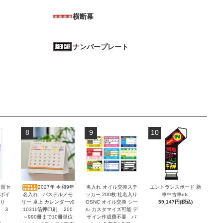
横断幕
ナンバープレート
8
9
10
2冊セ
2027年 令和9年
名入れ オイル交換ステ
エントランスボード 新
ンボイ
名入れ パステルメモ
ッカー 200枚 社名入り
車中古車etc
積り
リー 卓上 カレンダーv0
OSNC オイル交換 シー
59,147円(税込)
 ３
10311箔押印刷 200
ル カスタマイズ可能 デ
～990冊まで10冊単位
ザイン作成費不要 バ