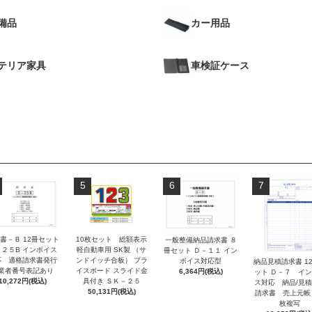
備品
カー用品
テリア家具
車検証ケース
5
6
7
書－Ｂ 12冊セット
10枚セット 総額表示
一般整備納品請求書 ８
－２５B インボイス
軽自動車用 SK製 （サ
冊セット Ｄ－１１ イン
応 適格請求書発行
ンドイッチ合板） プラ
ボイス対応型
納品見積請求書 1
業者番号表記あり
イスボード スライド金
6,364円(税込)
ット Ｄ－７ イ
10,272円(税込)
具付き ＳＫ－２５
ス対応 納品/見
50,131円(税込)
請求書 売上元帳
枚複写