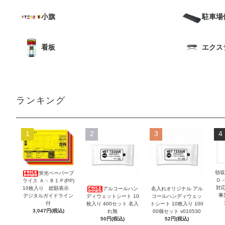
小旗
駐車場
看板
エクス
ランキング
1
2
3
4
領収
蛍光ペーパープ
Ｄ
ライス Ａ－８１Ｐ(PP)
対
10枚入り 総額表示
アルコールハン
名入れオリジナル アル
事
デジタルガイドライン
ディウェットシート 10
コールハンディウェッ
付
枚入り 400セット 名入
トシート 10枚入り 100
3,047円(税込)
れ無
00個セット v010530
50円(税込)
52円(税込)