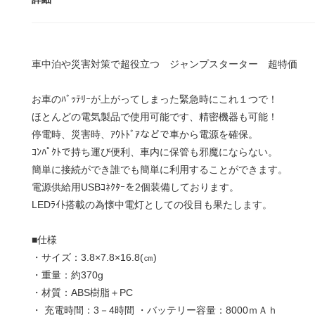
車中泊や災害対策で超役立つ ジャンプスターター 超特価
お車のﾊﾞｯﾃﾘｰが上がってしまった緊急時にこれ１つで！
ほとんどの電気製品で使用可能です、精密機器も可能！
停電時、災害時、ｱｳﾄﾄﾞｱなどで車から電源を確保。
ｺﾝﾊﾟｸﾄで持ち運び便利、車内に保管も邪魔にならない。
簡単に接続ができ誰でも簡単に利用することができます。
電源供給用USBｺﾈｸﾀｰを2個装備しております。
LEDﾗｲﾄ搭載の為懐中電灯としての役目も果たします。
■仕様
・サイズ：3.8×7.8×16.8(㎝)
・重量：約370g
・材質：ABS樹脂＋PC
・ 充電時間：3－4時間 ・バッテリー容量：8000ｍＡｈ