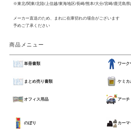
※東北/関東/北陸/上信越/東海地区/長崎/熊本/大分/宮崎/鹿児
メーカー直送のため、まれに在庫切れの場合がございます
予めご了承ください
商品メニュー
単冊書類
ワーク
まとめ売り書類
ケミカ
オフィス用品
アーチ
のぼり
カーマ