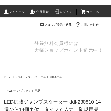
マイページ
会員登録
ログイン
カート(
0
)
メルマガ登録・解除
お問い合わせ
登録無料会員様には
大幅ショップポイント還元中！
ホーム
>
ノベルティ/プレゼント用品
>
自動車用品
ノベルティ/プレゼント用品
LED搭載ジャンプスターター ddl-230810 14
個から14個単位 タイプｃ入力 防災用品