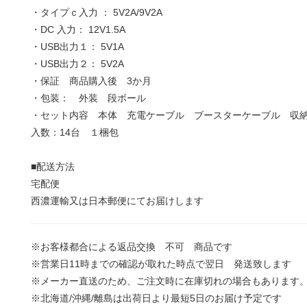
・タイプｃ入力 ： 5V2A/9V2A
・DC 入力： 12V1.5A
・USB出力１： 5V1A
・USB出力２： 5V2A
・保証 商品購入後 3か月
・包装： 外装 段ボール
・セット内容 本体 充電ケーブル ブースターケーブル 収
入数：14台 １梱包
■配送方法
宅配便
西濃運輸又は日本郵便にてお届けします
※お客様都合による返品交換 不可 商品です
※営業日11時までの確認が取れた時点で翌日 発送致します
※メーカー直送のため、ご注文時に在庫切れの場合もあります
※北海道/沖縄/離島は出荷日より最短5日のお届け予定です