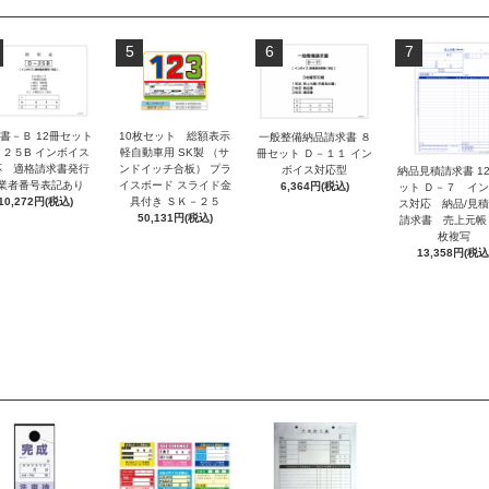
5
6
7
書－Ｂ 12冊セット
10枚セット 総額表示
一般整備納品請求書 ８
－２５B インボイス
軽自動車用 SK製 （サ
冊セット Ｄ－１１ イン
応 適格請求書発行
ンドイッチ合板） プラ
ボイス対応型
納品見積請求書 1
業者番号表記あり
イスボード スライド金
6,364円(税込)
ット Ｄ－７ イ
10,272円(税込)
具付き ＳＫ－２５
ス対応 納品/見
50,131円(税込)
請求書 売上元帳
枚複写
13,358円(税込