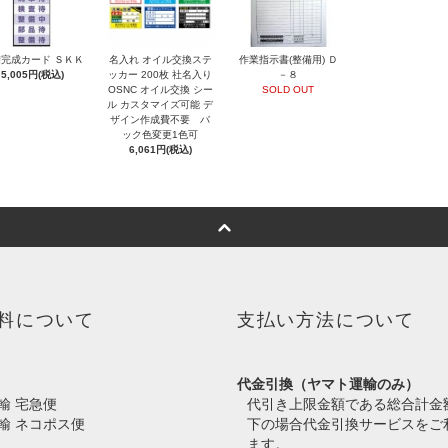
完成カード ＳＫＫ
名入れ オイル交換ステ
作業指示書(整備用) Ｄ
5,005円(税込)
ッカー 200枚 社名入り
－８
OSNC オイル交換 シー
SOLD OUT
ル カスタマイズ可能 デ
ザイン作成費不要 バ
ック色変更1色可
6,061円(税込)
料について
支払い方法について
代金引換（ヤマト運輸のみ）
輸 宅急便
代引き上限金額である総合計金
輸 ネコポス便
下の場合代金引換サービスをご
ます。