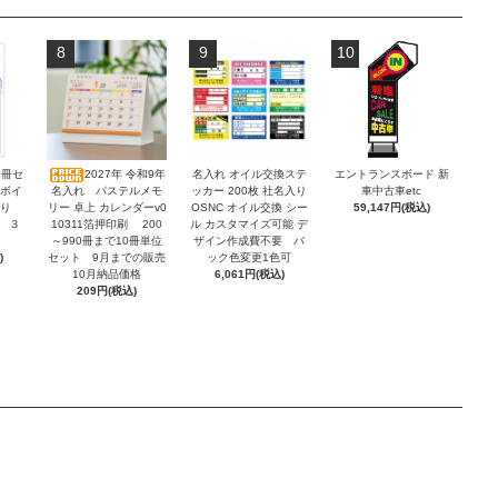
8
9
10
2冊セ
2027年 令和9年
名入れ オイル交換ステ
エントランスボード 新
ンボイ
名入れ パステルメモ
ッカー 200枚 社名入り
車中古車etc
積り
リー 卓上 カレンダーv0
OSNC オイル交換 シー
59,147円(税込)
 ３
10311箔押印刷 200
ル カスタマイズ可能 デ
～990冊まで10冊単位
ザイン作成費不要 バ
)
セット 9月までの販売
ック色変更1色可
10月納品価格
6,061円(税込)
209円(税込)