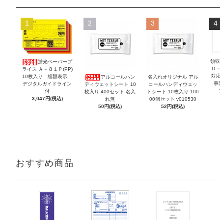
1
2
3
4
領収
蛍光ペーパープ
Ｄ
ライス Ａ－８１Ｐ(PP)
対
10枚入り 総額表示
アルコールハン
名入れオリジナル アル
事
デジタルガイドライン
ディウェットシート 10
コールハンディウェッ
付
枚入り 400セット 名入
トシート 10枚入り 100
3,047円(税込)
れ無
00個セット v010530
50円(税込)
52円(税込)
おすすめ商品