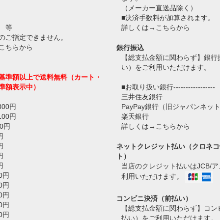
（メーカー直送品除く）
■決済手数料が加算されます。
 等
詳しくは→
こちらから
のご指定できません。
こちらから
銀行振込
【総支払金額に関わらず】銀行
い）をご利用いただけます。
基準額以上で送料無料（カート・
準額表示中）
■お取り扱い銀行-----------------
三井住友銀行
800円
PayPay銀行（旧ジャパンネッ
100円
楽天銀行
0円
詳しくは→
こちらから
円
円
ネットクレジット払い（クロネコ
円
ト）
円
当店のクレジット払いはJCB/
0円
利用いただけます。
0円
0円
コンビニ決済（前払い）
0円
【総支払金額に関わらず】コン
0円
払い）をご利用いただけます。