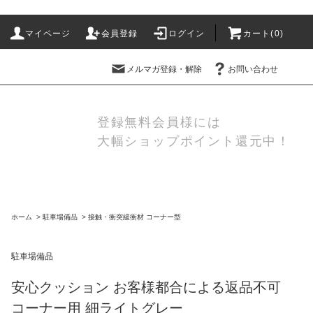
マイページ
会員登録
ログイン
カート(
0
)
メルマガ登録・解除
お問い合わせ
登録無料会員様には
大幅ショップポイント還元中！
ホーム
>
駐車場備品
>
接触・衝突緩衝材 コーナー型
駐車場備品
安心クッション お客様都合による返品不可
コーナー用 細ライトグレー