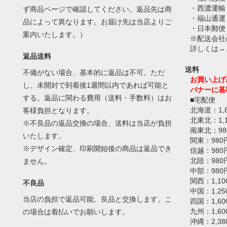
・西濃運輸
ず商品ページで確認してください。返品先は商
・福山通運
品によって異なります。お届け先は当店よりご
・日本郵便
案内いたします。）
※配送会社
詳しくは→
返品送料
送料
不備がない場合、基本的に返品は不可。ただ
お買い上げ
し、未開封で到着後1週間以内であれば可能と
バナーに基
する。返品に関わる費用（送料・手数料）はお
■宅配便
北海道：1,
客様負担となります。
北東北：1,
※不良品の返品交換の場合、送料は当店が負担
南東北：98
いたします。
関東：980
※デザイン確定、印刷開始後の商品は返品でき
信越：980
北陸：980
ません。
中部：980
関西：1,10
不良品
中国：1,25
当店の負担で返品可能。良品と交換します。こ
四国：1,60
九州：1,60
の場合は着払いでお願いします。
沖縄：2,38