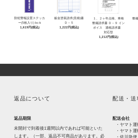
防犯警報設置ステッカ
鈑金塗装請求(見積)書
１、２ヶ年点検、車検
整備
ー(5枚入り) bc-k
Ｄ－５
整備請求書 Ｄ－９ イン
1,619円(税込)
1,222円(税込)
ボイス 適格請求書
対応型
1,212円(税込)
返品について
配送・送
返品期限
配送会社
・ヤマト運
未開封で到着後1週間以内であれば可能といた
・ヤマト運
します。（一部、返品不可商品があります。必
・佐川急便