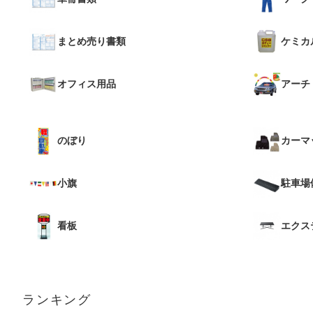
まとめ売り書類
ケミカ
オフィス用品
アーチ
のぼり
カーマ
小旗
駐車場
看板
エクス
ランキング