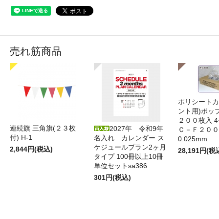
売れ筋商品
ポリシートカ
ント用)ポッ
２００枚入 4
連続旗 三角旗(２３枚
2027年 令和9年
Ｃ－Ｆ２００
付) H-1
名入れ カレンダー ス
0.025mm
ケジュールプラン2ヶ月
2,844円(税込)
28,191円(税
タイプ 100冊以上10冊
単位セットsa386
301円(税込)