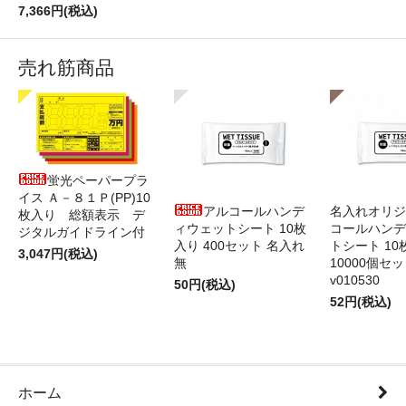
7,366円(税込)
売れ筋商品
蛍光ペーパープラ
イス Ａ－８１Ｐ(PP)10
アルコールハンデ
名入れオリジ
枚入り 総額表示 デ
ィウェットシート 10枚
コールハンデ
ジタルガイドライン付
入り 400セット 名入れ
トシート 10
3,047円(税込)
無
10000個セ
v010530
50円(税込)
52円(税込)
ホーム