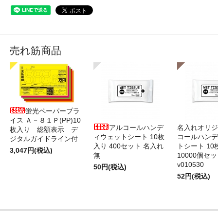
売れ筋商品
蛍光ペーパープラ
イス Ａ－８１Ｐ(PP)10
アルコールハンデ
名入れオリジ
枚入り 総額表示 デ
ィウェットシート 10枚
コールハンデ
ジタルガイドライン付
入り 400セット 名入れ
トシート 10
3,047円(税込)
無
10000個セ
v010530
50円(税込)
52円(税込)