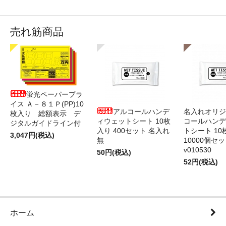
売れ筋商品
蛍光ペーパープラ
イス Ａ－８１Ｐ(PP)10
アルコールハンデ
名入れオリジ
枚入り 総額表示 デ
ィウェットシート 10枚
コールハンデ
ジタルガイドライン付
入り 400セット 名入れ
トシート 10
3,047円(税込)
無
10000個セ
v010530
50円(税込)
52円(税込)
ホーム