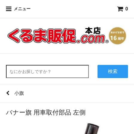
0
メニュー
検索
小旗
バナー旗 用車取付部品 左側