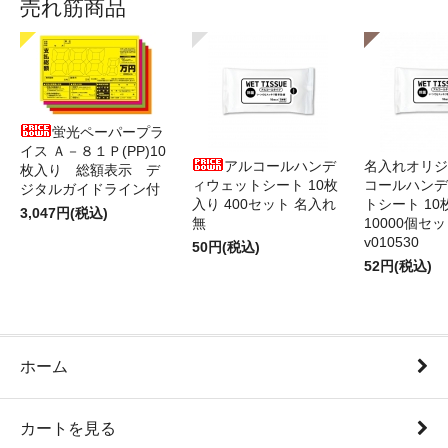
売れ筋商品
蛍光ペーパープラ
イス Ａ－８１Ｐ(PP)10
アルコールハンデ
名入れオリジ
枚入り 総額表示 デ
ィウェットシート 10枚
コールハンデ
ジタルガイドライン付
入り 400セット 名入れ
トシート 10
3,047円(税込)
無
10000個セ
v010530
50円(税込)
52円(税込)
ホーム
カートを見る