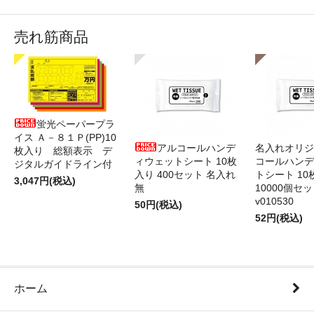
売れ筋商品
蛍光ペーパープラ
イス Ａ－８１Ｐ(PP)10
アルコールハンデ
名入れオリジ
枚入り 総額表示 デ
ィウェットシート 10枚
コールハンデ
ジタルガイドライン付
入り 400セット 名入れ
トシート 10
3,047円(税込)
無
10000個セ
v010530
50円(税込)
52円(税込)
ホーム