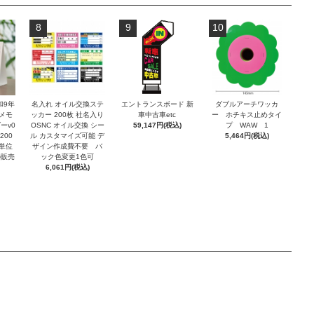
8
9
10
和9年
名入れ オイル交換ステ
エントランスボード 新
ダブルアーチワッカ
メモ
ッカー 200枚 社名入り
車中古車etc
ー ホチキス止めタイ
ーv0
OSNC オイル交換 シー
59,147円(税込)
プ WAW 1
200
ル カスタマイズ可能 デ
5,464円(税込)
冊単位
ザイン作成費不要 バ
の販売
ック色変更1色可
6,061円(税込)