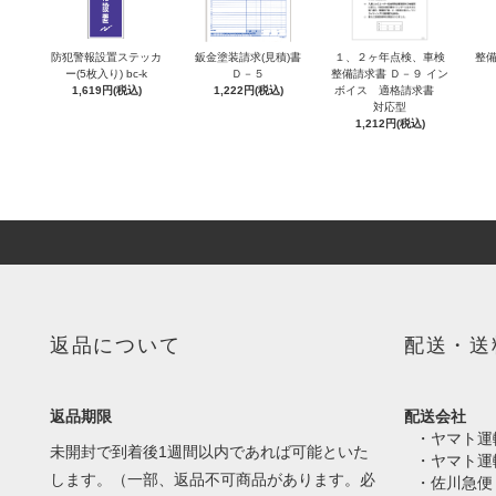
防犯警報設置ステッカ
鈑金塗装請求(見積)書
１、２ヶ年点検、車検
整備
ー(5枚入り) bc-k
Ｄ－５
整備請求書 Ｄ－９ イン
1,619円(税込)
1,222円(税込)
ボイス 適格請求書
対応型
1,212円(税込)
返品について
配送・送
返品期限
配送会社
・ヤマト運
未開封で到着後1週間以内であれば可能といた
・ヤマト運
します。（一部、返品不可商品があります。必
・佐川急便