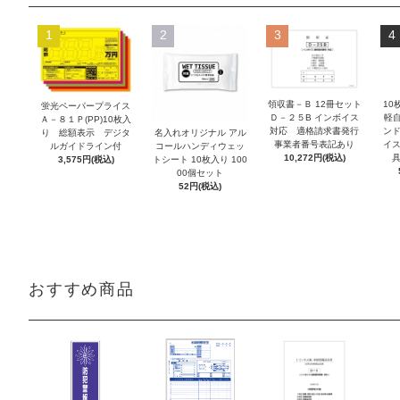
1
2
3
4
領収書－Ｂ 12冊セット
10
蛍光ペーパープライス
Ｄ－２５B インボイス
軽自
Ａ－８１Ｐ(PP)10枚入
対応 適格請求書発行
ンド
り 総額表示 デジタ
名入れオリジナル アル
事業者番号表記あり
イス
ルガイドライン付
コールハンディウェッ
10,272円(税込)
具
3,575円(税込)
トシート 10枚入り 100
00個セット
52円(税込)
おすすめ商品