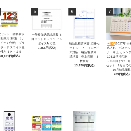
5
6
7
枚セット 総額表示
一般整備納品請求書 ８
動車用 SK製 （サ
冊セット Ｄ－１１ イン
イッチ合板） プラ
ボイス対応型
納品見積請求書 12冊セ
2027年 令
ボード スライド金
6,364円(税込)
ット Ｄ－７ インボイ
名入れ パステル
付き ＳＫ－２５
ス対応 納品/見積り
リー 卓上 カレンダ
50,131円(税込)
請求書 売上元帳 ３
10311箔押印刷 
枚複写
～990冊まで10
13,358円(税込)
セット 9月まで
10月納品価格
209円(税込)