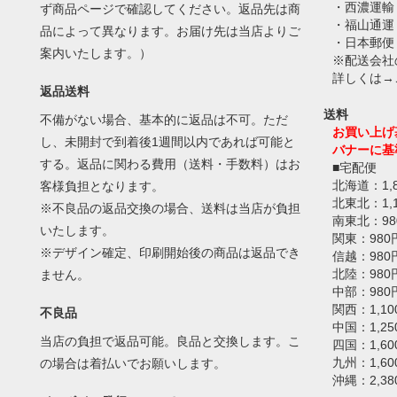
・西濃運輸
ず商品ページで確認してください。返品先は商
・福山通運
品によって異なります。お届け先は当店よりご
・日本郵便
案内いたします。）
※配送会社
詳しくは→
返品送料
送料
不備がない場合、基本的に返品は不可。ただ
お買い上げ
し、未開封で到着後1週間以内であれば可能と
バナーに基
する。返品に関わる費用（送料・手数料）はお
■宅配便
北海道：1,
客様負担となります。
北東北：1,
※不良品の返品交換の場合、送料は当店が負担
南東北：98
いたします。
関東：980
※デザイン確定、印刷開始後の商品は返品でき
信越：980
北陸：980
ません。
中部：980
関西：1,10
不良品
中国：1,25
当店の負担で返品可能。良品と交換します。こ
四国：1,60
九州：1,60
の場合は着払いでお願いします。
沖縄：2,38