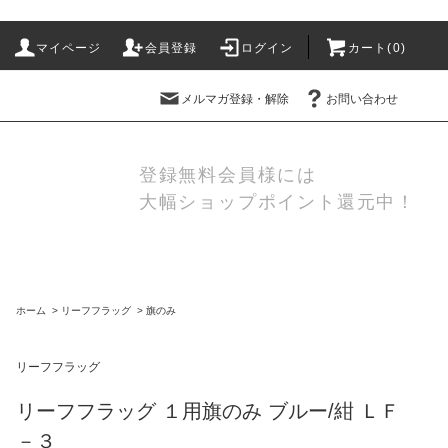
マイページ
会員登録
ログイン
カート(
0
)
メルマガ登録・解除
お問い合わせ
登録無料会員様には
大幅ショップポイント還元中！
ホーム
>
リーフフラッグ
>
旗のみ
リーフフラッグ
リーフフラッグ １用旗のみ ブルー/紺 ＬＦ
－３