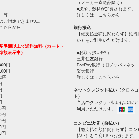
（メーカー直送品除く）
■決済手数料が加算されます。
 等
詳しくは→
こちらから
のご指定できません。
こちらから
銀行振込
【総支払金額に関わらず】銀行
い）をご利用いただけます。
基準額以上で送料無料（カート・
準額表示中）
■お取り扱い銀行-----------------
三井住友銀行
800円
PayPay銀行（旧ジャパンネッ
100円
楽天銀行
0円
詳しくは→
こちらから
円
円
ネットクレジット払い（クロネコ
円
ト）
円
当店のクレジット払いはJCB/
0円
利用いただけます。
0円
0円
コンビニ決済（前払い）
0円
【総支払金額に関わらず】コン
0円
払い）をご利用いただけます。