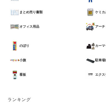
まとめ売り書類
ケミカ
オフィス用品
アーチ
のぼり
カーマ
小旗
駐車場
看板
エクス
ランキング