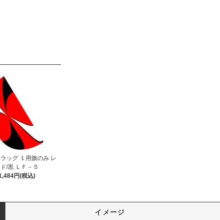
ラッグ １用旗のみ レ
ド/黒 ＬＦ－５
1,484円(税込)
イメージ