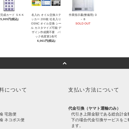
完成カード ＳＫＫ
名入れ オイル交換ステ
作業指示書(整備用) Ｄ
5,005円(税込)
ッカー 200枚 社名入り
－８
OSNC オイル交換 シー
SOLD OUT
ル カスタマイズ可能 デ
ザイン作成費不要 バ
ック色変更1色可
6,061円(税込)
料について
支払い方法について
代金引換（ヤマト運輸のみ）
輸 宅急便
代引き上限金額である総合計金
輸 ネコポス便
下の場合代金引換サービスをご
ます。