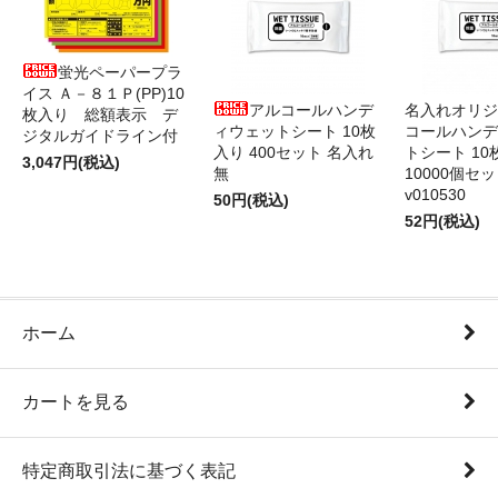
蛍光ペーパープラ
イス Ａ－８１Ｐ(PP)10
アルコールハンデ
名入れオリジ
枚入り 総額表示 デ
ィウェットシート 10枚
コールハンデ
ジタルガイドライン付
入り 400セット 名入れ
トシート 10
3,047円(税込)
無
10000個セ
v010530
50円(税込)
52円(税込)
ホーム
カートを見る
特定商取引法に基づく表記