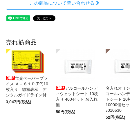
この商品について問い合わせる
売れ筋商品
蛍光ペーパープラ
イス Ａ－８１Ｐ(PP)10
アルコールハンデ
名入れオリジ
枚入り 総額表示 デ
ィウェットシート 10枚
コールハンデ
ジタルガイドライン付
入り 400セット 名入れ
トシート 10
3,047円(税込)
無
10000個セ
v010530
50円(税込)
52円(税込)