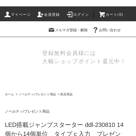
マイページ
会員登録
ログイン
カート(
0
)
メルマガ登録・解除
お問い合わせ
登録無料会員様には
大幅ショップポイント還元中！
ホーム
>
ノベルティ/プレゼント用品
>
防災用品
ノベルティ/プレゼント用品
LED搭載ジャンプスターター ddl-230810 14
個から14個単位 タイプｃ入力 プレゼン