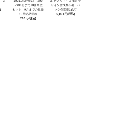
 ３
10311箔押印刷 200
ル カスタマイズ可能 デ
～990冊まで10冊単位
ザイン作成費不要 バ
)
セット 9月までの販売
ック色変更1色可
10月納品価格
6,061円(税込)
209円(税込)