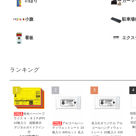
のぼり
カーマ
小旗
駐車場
看板
エクス
ランキング
1
2
3
4
領収
蛍光ペーパープ
Ｄ
ライス Ａ－８１Ｐ(PP)
対
10枚入り 総額表示
アルコールハン
名入れオリジナル アル
事
デジタルガイドライン
ディウェットシート 10
コールハンディウェッ
付
枚入り 400セット 名入
トシート 10枚入り 100