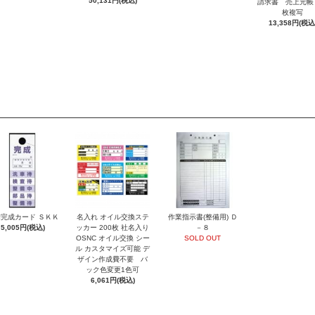
50,131円(税込)
請求書 売上元帳
枚複写
13,358円(税込
完成カード ＳＫＫ
名入れ オイル交換ステ
作業指示書(整備用) Ｄ
5,005円(税込)
ッカー 200枚 社名入り
－８
OSNC オイル交換 シー
SOLD OUT
ル カスタマイズ可能 デ
ザイン作成費不要 バ
ック色変更1色可
6,061円(税込)