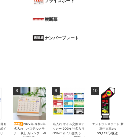
プライスボード
横断幕
ナンバープレート
8
9
10
2冊セ
2027年 令和9年
名入れ オイル交換ステ
エントランスボード 新
ンボイ
名入れ パステルメモ
ッカー 200枚 社名入り
車中古車etc
積り
リー 卓上 カレンダーv0
OSNC オイル交換 シー
59,147円(税込)