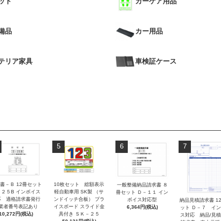
ット
カーケア用品
備品
カー用品
テリア家具
車検証ケース
5
6
7
書－Ｂ 12冊セット
10枚セット 総額表示
一般整備納品請求書 ８
－２５B インボイス
軽自動車用 SK製 （サ
冊セット Ｄ－１１ イン
応 適格請求書発行
ンドイッチ合板） プラ
ボイス対応型
納品見積請求書 1
業者番号表記あり
イスボード スライド金
6,364円(税込)
ット Ｄ－７ イ
10,272円(税込)
具付き ＳＫ－２５
ス対応 納品/見