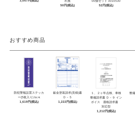
3,047円(税込)
れ無
00個セット v010530
50円(税込)
52円(税込)
おすすめ商品
防犯警報設置ステッカ
鈑金塗装請求(見積)書
１、２ヶ年点検、車検
整備
ー(5枚入り) bc-k
Ｄ－５
整備請求書 Ｄ－９ イン
1,619円(税込)
1,222円(税込)
ボイス 適格請求書
対応型
1,212円(税込)