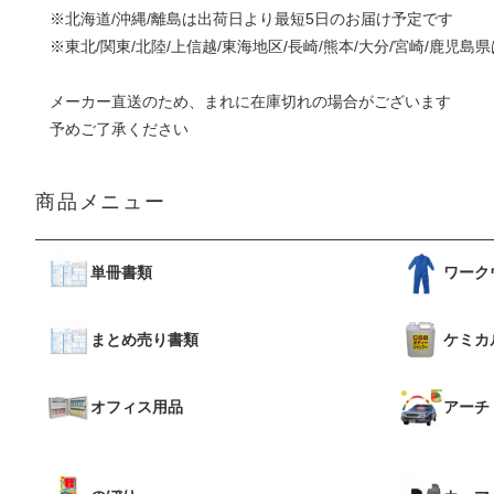
※北海道/沖縄/離島は出荷日より最短5日のお届け予定です
※東北/関東/北陸/上信越/東海地区/長崎/熊本/大分/宮崎/鹿児
メーカー直送のため、まれに在庫切れの場合がございます
予めご了承ください
商品メニュー
単冊書類
ワーク
まとめ売り書類
ケミカ
オフィス用品
アーチ