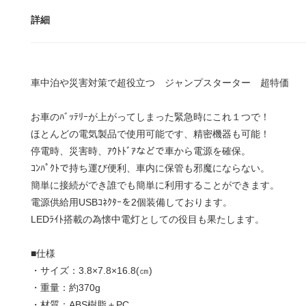
詳細
車中泊や災害対策で超役立つ ジャンプスターター 超特価
お車のﾊﾞｯﾃﾘｰが上がってしまった緊急時にこれ１つで！
ほとんどの電気製品で使用可能です、精密機器も可能！
停電時、災害時、ｱｳﾄﾄﾞｱなどで車から電源を確保。
ｺﾝﾊﾟｸﾄで持ち運び便利、車内に保管も邪魔にならない。
簡単に接続ができ誰でも簡単に利用することができます。
電源供給用USBｺﾈｸﾀｰを2個装備しております。
LEDﾗｲﾄ搭載の為懐中電灯としての役目も果たします。
■仕様
・サイズ：3.8×7.8×16.8(㎝)
・重量：約370g
・材質：ABS樹脂＋PC