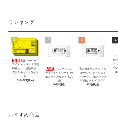
ランキング
1
2
3
4
領収
蛍光ペーパープ
Ｄ
ライス Ａ－８１Ｐ(PP)
対
10枚入り 総額表示
アルコールハン
名入れオリジナル アル
事
デジタルガイドライン
ディウェットシート 10
コールハンディウェッ
付
枚入り 400セット 名入
トシート 10枚入り 100
3,047円(税込)
れ無
00個セット v010530
50円(税込)
52円(税込)
おすすめ商品