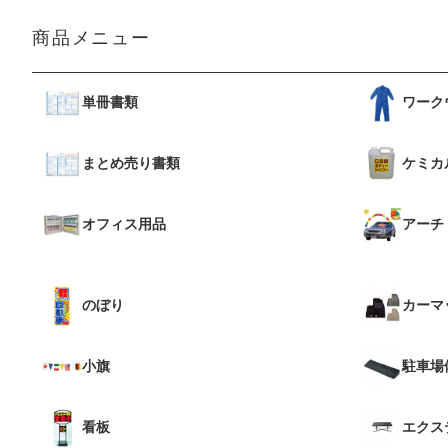
商品メニュー
単冊書類
ワーク
まとめ売り書類
ケミカ
オフィス用品
アーチ
のぼり
カーマ
小旗
駐車場
看板
エクス