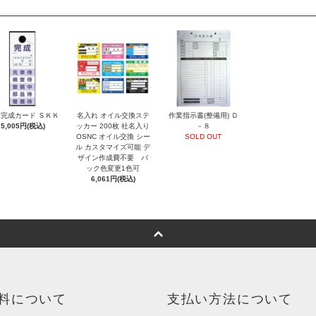
完成カード ＳＫＫ
名入れ オイル交換ステ
作業指示書(整備用) Ｄ
5,005円(税込)
ッカー 200枚 社名入り
－８
OSNC オイル交換 シー
SOLD OUT
ル カスタマイズ可能 デ
ザイン作成費不要 バ
ック色変更1色可
6,061円(税込)
料について
支払い方法について