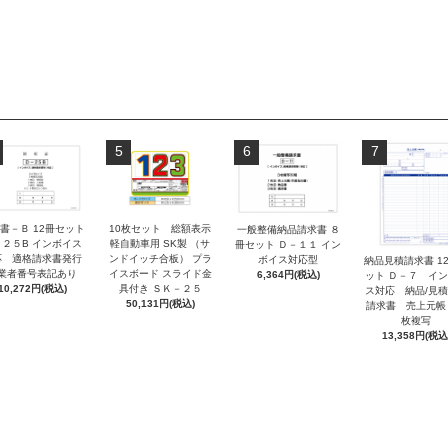
5
6
7
書－Ｂ 12冊セット
10枚セット 総額表示
一般整備納品請求書 ８
－２５B インボイス
軽自動車用 SK製 （サ
冊セット Ｄ－１１ イン
応 適格請求書発行
ンドイッチ合板） プラ
ボイス対応型
納品見積請求書 1
業者番号表記あり
イスボード スライド金
6,364円(税込)
ット Ｄ－７ イ
10,272円(税込)
具付き ＳＫ－２５
ス対応 納品/見
50,131円(税込)
請求書 売上元帳
枚複写
13,358円(税込