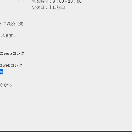
営業時間：9：00～18：00
定休日：土日祝日
ビニ決済（先
されます。
コwebコレク
webコレク
らから