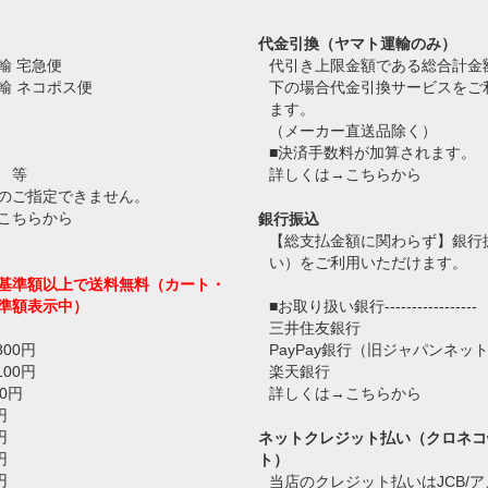
代金引換（ヤマト運輸のみ）
輸 宅急便
代引き上限金額である総合計金
輸 ネコポス便
下の場合代金引換サービスをご
ます。
（メーカー直送品除く）
■決済手数料が加算されます。
 等
詳しくは→
こちらから
のご指定できません。
こちらから
銀行振込
【総支払金額に関わらず】銀行
い）をご利用いただけます。
基準額以上で送料無料（カート・
準額表示中）
■お取り扱い銀行-----------------
三井住友銀行
800円
PayPay銀行（旧ジャパンネッ
100円
楽天銀行
0円
詳しくは→
こちらから
円
円
ネットクレジット払い（クロネコ
円
ト）
円
当店のクレジット払いはJCB/