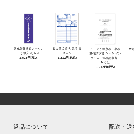
防犯警報設置ステッカ
鈑金塗装請求(見積)書
１、２ヶ年点検、車検
整備
ー(5枚入り) bc-k
Ｄ－５
整備請求書 Ｄ－９ イン
1,619円(税込)
1,222円(税込)
ボイス 適格請求書
対応型
1,212円(税込)
返品について
配送・送