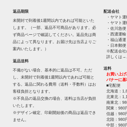
返品期限
配送会社
・ヤマト運
未開封で到着後1週間以内であれば可能といた
・ヤマト運
します。（一部、返品不可商品があります。必
・佐川急便
・西濃運輸
ず商品ページで確認してください。返品先は商
・福山通運
品によって異なります。お届け先は当店よりご
・日本郵便
案内いたします。）
※配送会社
詳しくは→
返品送料
送料
不備がない場合、基本的に返品は不可。ただ
お買い上げ
し、未開封で到着後1週間以内であれば可能と
バナーに基
する。返品に関わる費用（送料・手数料）はお
■宅配便
北海道：1,
客様負担となります。
北東北：1,
※不良品の返品交換の場合、送料は当店が負担
南東北：98
いたします。
関東：980
※デザイン確定、印刷開始後の商品は返品でき
信越：980
北陸：980
ません。
中部：980