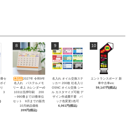
8
9
10
2冊セ
2027年 令和9年
名入れ オイル交換ステ
エントランスボード 新
ンボイ
名入れ パステルメモ
ッカー 200枚 社名入り
車中古車etc
積り
リー 卓上 カレンダーv0
OSNC オイル交換 シー
59,147円(税込)
 ３
10311箔押印刷 200
ル カスタマイズ可能 デ
～990冊まで10冊単位
ザイン作成費不要 バ
)
セット 9月までの販売
ック色変更1色可
10月納品価格
6,061円(税込)
209円(税込)