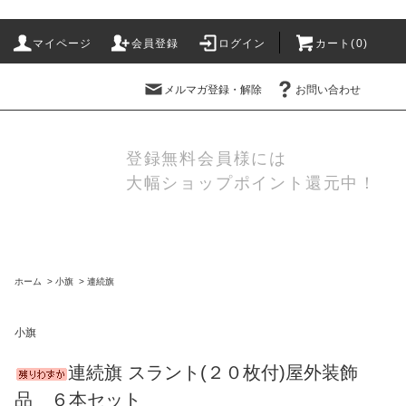
マイページ
会員登録
ログイン
カート(
0
)
メルマガ登録・解除
お問い合わせ
登録無料会員様には
大幅ショップポイント還元中！
ホーム
>
小旗
>
連続旗
小旗
連続旗 スラント(２０枚付)屋外装飾
品 ６本セット