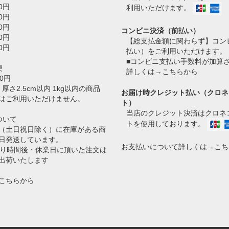
0円
利用いただけます。
0円
0円
コンビニ決済（前払い）
0円
【総支払金額に関わらず】コン
0円
払い）をご利用いただけます。
■コンビニ支払い手数料が加算
便
詳しくは→
こちらから
0円
 厚さ2.5cm以内 1kg以内の商品
お届け時クレジット払い（クロネ
はご利用いただけません。
ト）
当店のクレジット決済はクロネコ
ついて
トを使用しております。
（土日祝日除く）に在庫がある商
日発送しています。
お支払いについて詳しくは→
こち
切り時間後・休業日に頂いた注文は
出荷いたします
こちらから