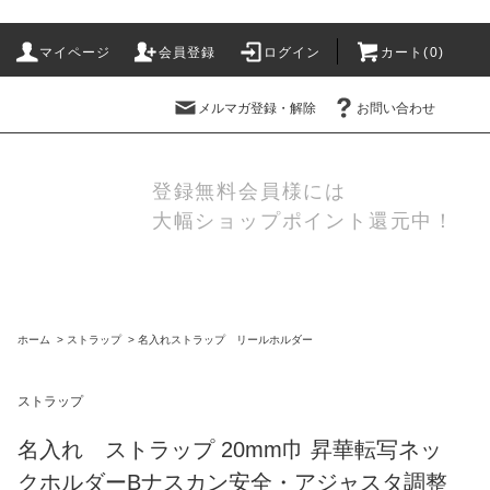
マイページ
会員登録
ログイン
カート(
0
)
メルマガ登録・解除
お問い合わせ
登録無料会員様には
大幅ショップポイント還元中！
ホーム
>
ストラップ
>
名入れストラップ リールホルダー
ストラップ
名入れ ストラップ 20mm巾 昇華転写ネッ
クホルダーBナスカン安全・アジャスタ調整